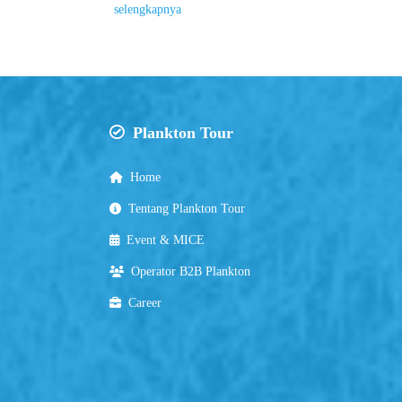
selengkapnya
Plankton Tour
Home
Tentang Plankton Tour
Event & MICE
Operator B2B Plankton
Career