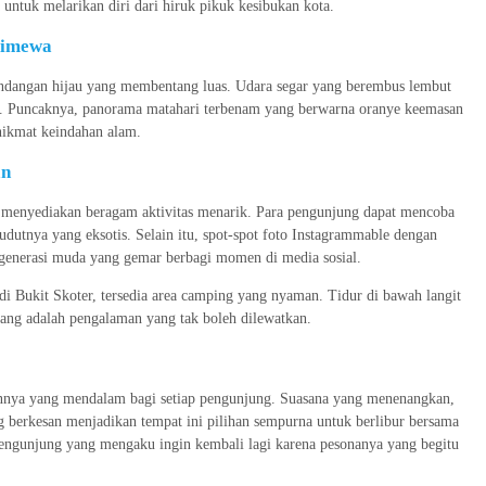
ntuk melarikan diri dari hiruk pikuk kesibukan kota.
timewa
andangan hijau yang membentang luas. Udara segar yang berembus lembut
n. Puncaknya, panorama matahari terbenam yang berwarna oranye keemasan
nikmat keindahan alam.
an
 menyediakan beragam aktivitas menarik. Para pengunjung dapat mencoba
sudutnya yang eksotis. Selain itu, spot-spot foto Instagrammable dengan
generasi muda yang gemar berbagi momen di media sosial.
i Bukit Skoter, tersedia area camping yang nyaman. Tidur di bawah langit
nang adalah pengalaman yang tak boleh dilewatkan.
annya yang mendalam bagi setiap pengunjung. Suasana yang menenangkan,
 berkesan menjadikan tempat ini pilihan sempurna untuk berlibur bersama
 pengunjung yang mengaku ingin kembali lagi karena pesonanya yang begitu