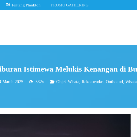
Tentang Plankton
PROMO GATHERING
buran Istimewa Melukis Kenangan di Bu
 March 2025
332x
Objek Wisata
,
Rekomendasi Outbound
,
Wisata