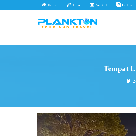
Home
Tour
Artikel
Galeri
Tempat Li
24