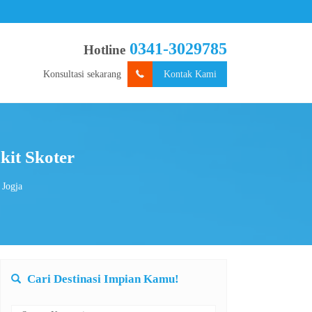
0341-3029785
Hotline
Konsultasi sekarang
Kontak Kami
kit Skoter
 Jogja
Cari Destinasi Impian Kamu!