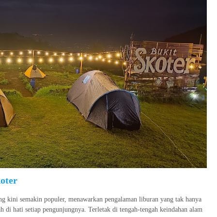
oter
yang kini semakin populer, menawarkan pengalaman liburan yang tak hanya
 di hati setiap pengunjungnya. Terletak di tengah-tengah keindahan alam