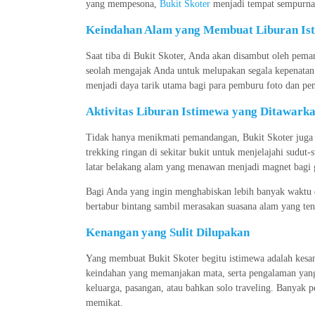
yang mempesona,
Bukit Skoter
menjadi tempat sempurna u
Keindahan Alam yang Membuat Liburan Is
Saat tiba di Bukit Skoter, Anda akan disambut oleh pem
seolah mengajak Anda untuk melupakan segala kepenata
menjadi daya tarik utama bagi para pemburu foto dan pe
Aktivitas Liburan Istimewa
yang Ditawark
Tidak hanya menikmati pemandangan, Bukit Skoter juga
trekking ringan di sekitar bukit untuk menjelajahi sudut-
latar belakang alam yang menawan menjadi magnet bagi 
Bagi Anda yang ingin menghabiskan lebih banyak waktu d
bertabur bintang sambil merasakan suasana alam yang te
Kenangan yang Sulit Dilupakan
Yang membuat Bukit Skoter begitu istimewa adalah kes
keindahan yang memanjakan mata, serta pengalaman yang
keluarga, pasangan, atau bahkan solo traveling. Banyak
memikat.