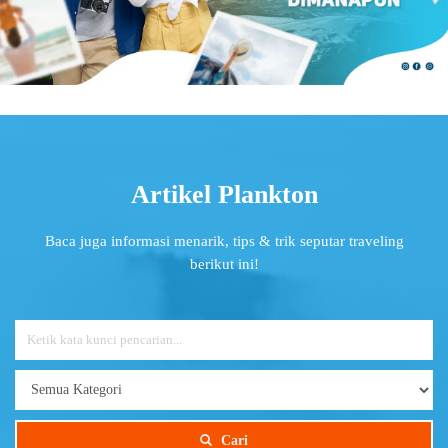
Artikel Plankton
Baca juga informasi menarik, tips & trik seputar traveling
berikut ini!
Cari