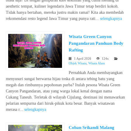
biasa saja? Di tengah gempuran kafe kekinian yang cuma menang di
aesthetic tempat, kuliner legendaris Jawa Timur tetap berdiri kokoh.
Tidak hanya bertahan, mereka justru makin ramai! Kita aka membedah
rekomendasi resto legend Jawa Timur yang punya rati...
selengkapnya
Wisata Green Canyon
Pangandaran Panduan Body
Rafting
1 April 2026
124x
Objek Wisata
,
Wisata Alam
Pernahkah Anda membayangkan
menyusuri sungai berwarna hijau toska di antara tebing batu yang
megah dan rimbunnya pepohonan purba? Itulah pesona Wisata Green
Canyon Pangandaran, atau yang warga lokal kenal dengan nama
Cukang Taneuh. Terletak di wilayah Cijulang, destinasi ini menawarkan
pelarian sempurna dari hiruk-pikuk kota besar. Banyak wisatawan
merasa r...
selengkapnya
Coban Srikandi Malang