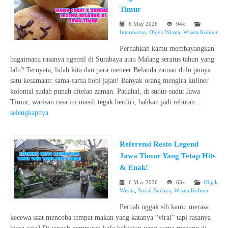
Timur
6 May 2026
94x
Intermezzo
,
Objek Wisata
,
Wisata Kuliner
Pernahkah kamu membayangkan
bagaimana rasanya ngemil di Surabaya atau Malang seratus tahun yang
lalu? Ternyata, lidah kita dan para meneer Belanda zaman dulu punya
satu kesamaan: sama-sama hobi jajan! Banyak orang mengira kuliner
kolonial sudah punah ditelan zaman. Padahal, di sudut-sudut Jawa
Timur, warisan rasa ini masih tegak berdiri, bahkan jadi rebutan ...
selengkapnya
Referensi Resto Legend
Jawa Timur Yang Tetap Hits
& Enak!
6 May 2026
63x
Objek
Wisata
,
Sosial Budaya
,
Wisata Kuliner
Pernah nggak sih kamu merasa
kecewa saat mencoba tempat makan yang katanya “viral” tapi rasanya