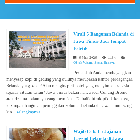
Viral! 5 Bangunan Belanda di
Jawa Timur Jadi Tempat
Estetik
6 May 2026
113x
Objek Wisata
,
Sosial Budaya
Pernahkah Anda membayangkan
menyesap kopi di gedung yang dulunya merupakan kantor perdagangan
Belanda yang kaku? Atau menginap di hotel yang menyimpan rahasia
sejarah ratusan tahun? Jawa Timur bukan hanya soal Gunung Bromo
atau destinasi alamnya yang memukau. Di balik hiruk-pikuk kotanya,
tersimpan bangunan peninggalan kolonial Belanda di Jawa Timur yang
kin...
selengkapnya
Wajib Coba! 5 Jajanan
Legend Belanda di Jawa