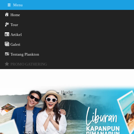
Menu
Home
Tour
Artikel
Galeri
0341-3029785
Hotline
Tentang Plankton
Konsultasi sekarang
Kontak Kami
PROMO GATHERING
Header