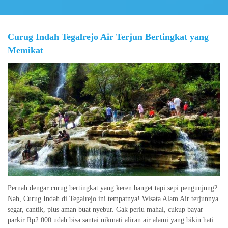
Curug Indah Tegalrejo Air Terjun Bertingkat yang
Memikat
Pernah dengar curug bertingkat yang keren banget tapi sepi pengunjung?
Nah, Curug Indah di Tegalrejo ini tempatnya! Wisata Alam Air terjunnya
segar, cantik, plus aman buat nyebur. Gak perlu mahal, cukup bayar
parkir Rp2.000 udah bisa santai nikmati aliran air alami yang bikin hati