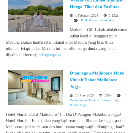
Harga Tiket dan Fasilitas
1 February 2024
1.132x
Objek Wisata
,
Wisata Alam
Madura – Gili Labak adalah nama
pulau kecil di tenggara pulau
Madura. Bukan hanya satai nikmat khas Madura yang bisa Anda
nikmati, tetapi pulau Madura ini memiliki surga dunia yang patut
dijadikan itinerary.
selengkapnya
D’paragon Malioboro Hotel
Murah Dekat Malioboro
Jogja
17 May 2025
335x
Rekomendasi Hotel
,
Uncategorized
,
Wisata Jogja
Hotel Murah Dekat Malioboro? Ini Dia D’Paragon Malioboro Jogja!
Hotel Murah – Buat kalian yang lagi rencanain liburan ke Jogja, pasti
Malioboro jadi salah satu destinasi utama yang wajib dikunjungi, kan?