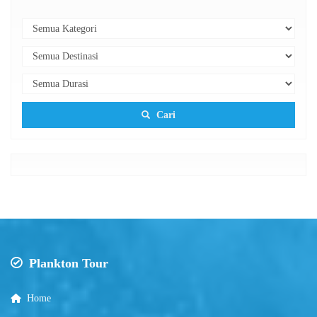
Cari
Plankton Tour
Home