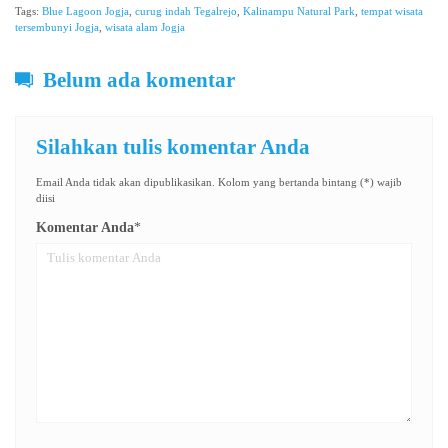
Tags:
Blue Lagoon Jogja
,
curug indah Tegalrejo
,
Kalinampu Natural Park
,
tempat wisata
tersembunyi Jogja
,
wisata alam Jogja
Belum ada komentar
Silahkan tulis komentar Anda
Email Anda tidak akan dipublikasikan. Kolom yang bertanda bintang (*) wajib
diisi
Komentar Anda
*