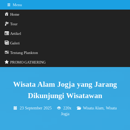
Menu
Home
Tour
Artikel
0341-3029785
Hotline
Galeri
Konsultasi sekarang
Kontak Kami
Tentang Plankton
PROMO GATHERING
Wisata Alam Jogja yang Jarang
Dikunjungi Wisatawan
23 September 2025
220x
Wisata Alam
,
Wisata
Jogja