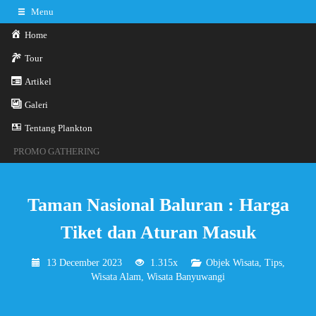
Menu
Home
Tour
Artikel
0341-3029785
Hotline
Galeri
Konsultasi sekarang
Kontak Kami
Tentang Plankton
PROMO GATHERING
Taman Nasional Baluran : Harga
Tiket dan Aturan Masuk
13 December 2023
1.315x
Objek Wisata
,
Tips
,
Wisata Alam
,
Wisata Banyuwangi