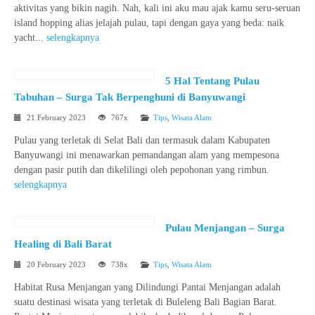
aktivitas yang bikin nagih. Nah, kali ini aku mau ajak kamu seru-seruan
island hopping alias jelajah pulau, tapi dengan gaya yang beda: naik
yacht...
selengkapnya
5 Hal Tentang Pulau
Tabuhan – Surga Tak Berpenghuni di Banyuwangi
21 February 2023
767x
Tips
,
Wisata Alam
Pulau yang terletak di Selat Bali dan termasuk dalam Kabupaten
Banyuwangi ini menawarkan pemandangan alam yang mempesona
dengan pasir putih dan dikelilingi oleh pepohonan yang rimbun.
selengkapnya
Pulau Menjangan – Surga
Healing di Bali Barat
20 February 2023
738x
Tips
,
Wisata Alam
Habitat Rusa Menjangan yang Dilindungi Pantai Menjangan adalah
suatu destinasi wisata yang terletak di Buleleng Bali Bagian Barat.