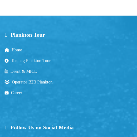
Plankton Tour
Home
Tentang Plankton Tour
Event & MICE
Operator B2B Plankton
Career
Follow Us on Social Media