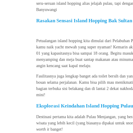
seru-seruan island hopping alias jelajah pulau, tapi den
Banyuwangi
Rasakan Sensasi Island Hopping Bak Sulta
Petualangan island hopping kita dimulai dari Pelabuhan 
kamu naik yacht mewah yang super nyaman! Kemarin aku
01 yang kapasitasnya bisa sampai 18 orang. Begitu masu
menyamping dan meja buat santap makanan atau minuman. 
angin kencang saat kapal melaju.
Fasilitasnya juga lengkap banget ada toilet bersih dan ya
bosan selama perjalanan. Kamu bisa pilih mau menikmati
bagian terbuka sisi belakang dan di lantai 2 dekat nakho
mini!
Eksplorasi Keindahan Island Hopping Pul
Destinasi pertama kita adalah Pulau Menjangan, yang be
wisata yang lebih kecil (yang biasanya dipakai untuk sn
worth it
banget!