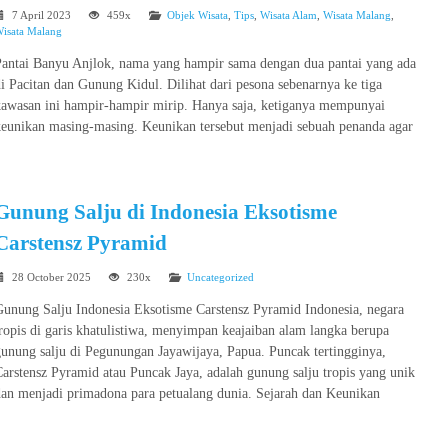
7 April 2023
459x
Objek Wisata
,
Tips
,
Wisata Alam
,
Wisata Malang
,
isata Malang
Pantai Banyu Anjlok, nama yang hampir sama dengan dua pantai yang ada
i Pacitan dan Gunung Kidul. Dilihat dari pesona sebenarnya ke tiga
kawasan ini hampir-hampir mirip. Hanya saja, ketiganya mempunyai
keunikan masing-masing. Keunikan tersebut menjadi sebuah penanda agar
Gunung Salju di Indonesia Eksotisme
Carstensz Pyramid
28 October 2025
230x
Uncategorized
Gunung Salju Indonesia Eksotisme Carstensz Pyramid Indonesia, negara
ropis di garis khatulistiwa, menyimpan keajaiban alam langka berupa
unung salju di Pegunungan Jayawijaya, Papua. Puncak tertingginya,
arstensz Pyramid atau Puncak Jaya, adalah gunung salju tropis yang unik
dan menjadi primadona para petualang dunia. Sejarah dan Keunikan