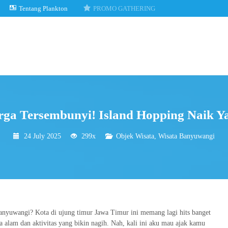
Tentang Plankton
PROMO GATHERING
urga Tersembunyi! Island Hopping Naik 
24 July 2025
299x
Objek Wisata
,
Wisata Banyuwangi
Banyuwangi? Kota di ujung timur Jawa Timur ini memang lagi hits banget
na alam dan aktivitas yang bikin nagih. Nah, kali ini aku mau ajak kamu