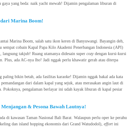
gan gaya yang beda: naik yacht mewah! Dijamin pengalaman liburan di
n dari Marina Boom!
Pantai Marina Boom, salah satu ikon keren di Banyuwangi. Bayangin deh,
 sempat cobain Kapal Papa Kilo Akademi Penerbangan Indonesia (API)
k, langsung takjub! Ruang utamanya didesain super
cozy
dengan kursi-kursi
Plus, ada AC-nya lho! Jadi nggak perlu khawatir gerah atau diterpa
ng paling bikin betah, ada fasilitas karaoke! Dijamin nggak bakal ada kata
 pemandangan dari dalam kapal yang sejuk, atau merasakan angin laut di
da. Pokoknya, pengalaman berlayar ini udah kayak liburan di kapal pesiar
au Menjangan & Pesona Bawah Lautnya!
rada di kawasan Taman Nasional Bali Barat. Walaupun perlu oper ke perahu
orkeling dan island hopping ekonomis dari Grand Watudodol),
effort
ini