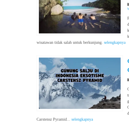
W
d
wisatawan tidak salah untuk berkunjung.
selengkapnya
t
g
C
Carstensz Pyramid...
selengkapnya