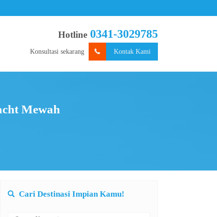
0341-3029785
Hotline
Konsultasi sekarang
Kontak Kami
Yacht Mewah
Cari Destinasi Impian Kamu!