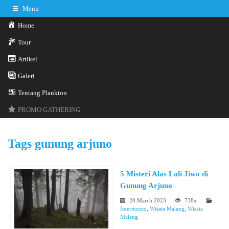
Menu
Home
Tour
Artikel
Galeri
0341-3029785
Hotline
Tentang Plankton
Konsultasi sekarang
Kontak Kami
PROMO GATHERING
Tags
gunung arjuno
5 Misteri Alas Lali Jiwo di
Gunung Arjuno
20 March 2023
738x
Intermezzo
,
Wisata Malang
,
Wisata
Malang