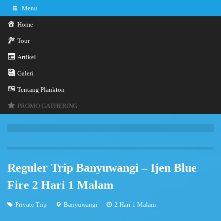
Menu
Home
Tour
Artikel
0341-3029785
Hotline
Galeri
Konsultasi sekarang
Kontak Kami
Tentang Plankton
PROMO GATHERING
Reguler Trip Banyuwangi – Ijen Blue
Fire 2 Hari 1 Malam
Private Trip
Banyuwangi
2 Hari 1 Malam