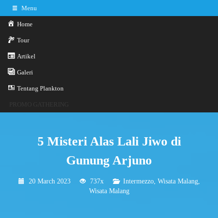
Menu
Home
Tour
Artikel
0341-3029785
Hotline
Galeri
Konsultasi sekarang
Kontak Kami
Tentang Plankton
PROMO GATHERING
5 Misteri Alas Lali Jiwo di
Gunung Arjuno
20 March 2023
737x
Intermezzo
,
Wisata Malang
,
Wisata Malang