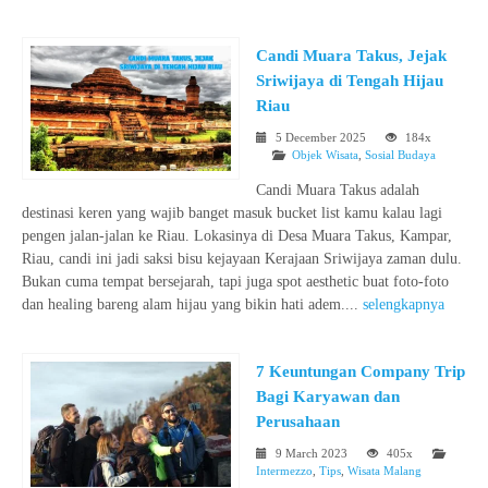
Candi Muara Takus, Jejak
Sriwijaya di Tengah Hijau
Riau
5 December 2025
184x
Objek Wisata
,
Sosial Budaya
Candi Muara Takus adalah
destinasi keren yang wajib banget masuk bucket list kamu kalau lagi
pengen jalan-jalan ke Riau. Lokasinya di Desa Muara Takus, Kampar,
Riau, candi ini jadi saksi bisu kejayaan Kerajaan Sriwijaya zaman dulu.
Bukan cuma tempat bersejarah, tapi juga spot aesthetic buat foto-foto
dan healing bareng alam hijau yang bikin hati adem.​...
selengkapnya
7 Keuntungan Company Trip
Bagi Karyawan dan
Perusahaan
9 March 2023
405x
Intermezzo
,
Tips
,
Wisata Malang