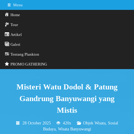
Menu
Home
Tour
Artikel
0341-3029785
Hotline
Galeri
Konsultasi sekarang
Kontak Kami
Tentang Plankton
PROMO GATHERING
Misteri Watu Dodol & Patung
Gandrung Banyuwangi yang
Mistis
28 October 2025
420x
Objek Wisata
,
Sosial
Budaya
,
Wisata Banyuwangi