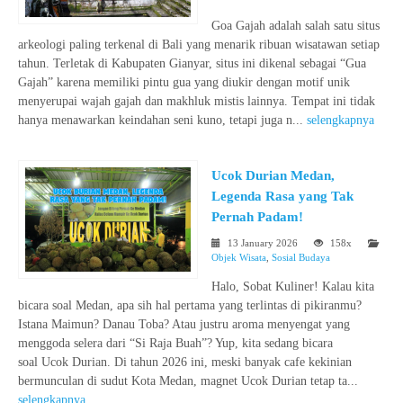
Goa Gajah adalah salah satu situs
arkeologi paling terkenal di Bali yang menarik ribuan wisatawan setiap
tahun. Terletak di Kabupaten Gianyar, situs ini dikenal sebagai “Gua
Gajah” karena memiliki pintu gua yang diukir dengan motif unik
menyerupai wajah gajah dan makhluk mistis lainnya. Tempat ini tidak
hanya menawarkan keindahan seni kuno, tetapi juga n...
selengkapnya
Ucok Durian Medan,
Legenda Rasa yang Tak
Pernah Padam!
13 January 2026
158x
Objek Wisata
,
Sosial Budaya
Halo, Sobat Kuliner! Kalau kita
bicara soal Medan, apa sih hal pertama yang terlintas di pikiranmu?
Istana Maimun? Danau Toba? Atau justru aroma menyengat yang
menggoda selera dari “Si Raja Buah”? Yup, kita sedang bicara
soal Ucok Durian. Di tahun 2026 ini, meski banyak cafe kekinian
bermunculan di sudut Kota Medan, magnet Ucok Durian tetap ta...
selengkapnya