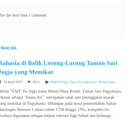
for the next time I comment.
kut ini.
Rahasia di Balik Lorong-Lorong Taman Sari
Jogja yang Memikat
24 April 2025
602x
Objek Wisata
,
Tips
,
Uncategorized
,
Wisata Jogja
Belum “SAH” Ke Jogja kalau Belum Main Kesini Taman Sari Yogyakarta,
ikenal sebagai “Istana Air”, merupakan salah satu peninggalan sejarah
yang memikat di Yogyakarta. Dibangun pada masa pemerintahan Sultan
Hamengku Buwono I antara tahun 1758 hingga 1765, kompleks ini
walnya digunakan sebagai tempat rekreasi bagi Sultan dan keluarga...