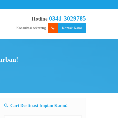
0341-3029785
Hotline
Konsultasi sekarang
Kontak Kami
urban!
Cari Destinasi Impian Kamu!