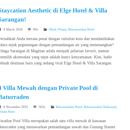
Staycation Aesthetic di Elge Hotel & Villa
Sarangan!
9 March 2026
99x
Objek Wisata
,
Rekomendasi Hotel
Pernahkah Anda merasa penat dengan rutinitas kota dan mendambakan
udara sejuk pegunungan dengan pemandangan air yang menenangkan?
elaga Sarangan di Magetan selalu menjadi pelarian favorit, namun
memilih akomodasi yang tepat adalah kunci kenyamanan. Kini, hadir
ebuah destinasi baru yang sedang viral Elge Hotel & Villa Sarangan.
4 Villa Mewah dengan Private Pool di
Baturraden
6 November 2025
365x
Rekomendasi Hotel
,
Rekomendasi Outbound
,
isata Alam
aradise Pool Villa merupakan salah satu villa mewah di kawasan
Baturraden yang menawarkan pemandangan sawah dan Gunung Slamet