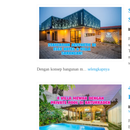
T
s
Dengan konsep bangunan m...
selengkapnya
W
P