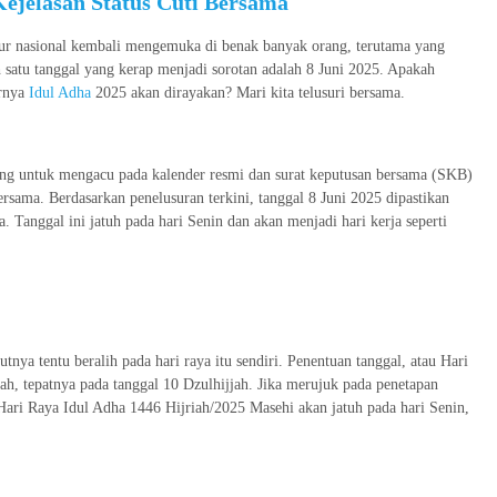
Kejelasan Status Cuti Bersama
ibur nasional kembali mengemuka di benak banyak orang, terutama yang
 satu tanggal yang kerap menjadi sorotan adalah 8 Juni 2025. Apakah
rnya
Idul Adha
2025 akan dirayakan? Mari kita telusuri bersama.
ng untuk mengacu pada kalender resmi dan surat keputusan bersama (SKB)
ersama. Berdasarkan penelusuran terkini, tanggal 8 Juni 2025 dipastikan
 Tanggal ini jatuh pada hari Senin dan akan menjadi hari kerja seperti
utnya tentu beralih pada hari raya itu sendiri. Penentuan tanggal, atau Hari
ah, tepatnya pada tanggal 10 Dzulhijjah. Jika merujuk pada penetapan
ari Raya Idul Adha 1446 Hijriah/2025 Masehi akan jatuh pada hari Senin,