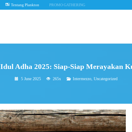
Tentang Plankton
PROMO GATHERING
 Idul Adha 2025: Siap-Siap Merayakan K
5 June 2025
265x
Intermezzo
,
Uncategorized