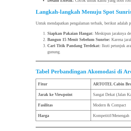
Desain Estetik:
Cocok untuk kamu yang hobi foto-
Langkah-langkah Menuju Spot Sunris
Untuk mendapatkan pengalaman terbaik, berikut adalah p
Siapkan Pakaian Hangat:
Meskipun jaraknya dek
Bangun 15 Menit Sebelum Sunrise:
Karena jara
Cari Titik Pandang Terdekat:
Ikuti petunjuk ar
gunung.
Tabel Perbandingan Akomodasi di A
Fitur
ARTOTEL Cabin Br
Jarak ke Viewpoint
Sangat Dekat (Jalan K
Fasilitas
Modern & Compact
Harga
Kompetitif/Menengah