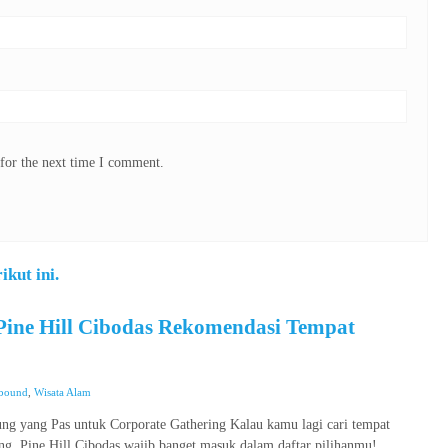
for the next time I comment.
kut ini.
Pine Hill Cibodas Rekomendasi Tempat
bound
,
Wisata Alam
ng yang Pas untuk Corporate Gathering Kalau kamu lagi cari tempat
ung, Pine Hill Cibodas wajib banget masuk dalam daftar pilihanmu!