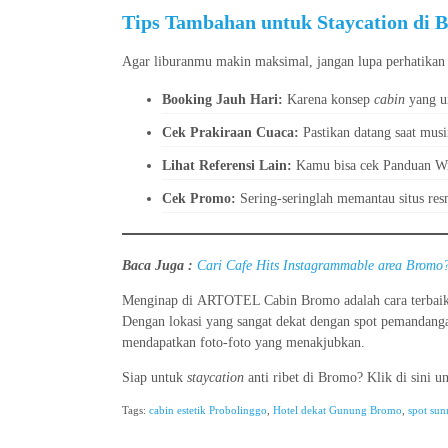
Tips Tambahan untuk Staycation di 
Agar liburanmu makin maksimal, jangan lupa perhatikan h
Booking Jauh Hari:
Karena konsep
cabin
yang un
Cek Prakiraan Cuaca:
Pastikan datang saat mus
Lihat Referensi Lain:
Kamu bisa cek Panduan Wis
Cek Promo:
Sering-seringlah memantau situs r
Baca Juga :
Cari Cafe Hits Instagrammable area Bromo
Menginap di ARTOTEL Cabin Bromo adalah cara terbaik 
Dengan lokasi yang sangat dekat dengan spot pemandang
mendapatkan foto-foto yang menakjubkan.
Siap untuk
staycation
anti ribet di Bromo? Klik di sini 
Tags:
cabin estetik Probolinggo
,
Hotel dekat Gunung Bromo
,
spot sun