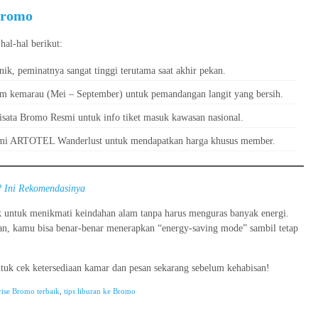
Bromo
al-hal berikut:
ik, peminatnya sangat tinggi terutama saat akhir pekan.
im kemarau (Mei – September) untuk pemandangan langit yang bersih.
ata Bromo Resmi untuk info tiket masuk kawasan nasional.
esmi ARTOTEL Wanderlust untuk mendapatkan harga khusus member.
? Ini Rekomendasinya
untuk menikmati keindahan alam tanpa harus menguras banyak energi.
an, kamu bisa benar-benar menerapkan “energy-saving mode” sambil tetap
untuk cek ketersediaan kamar dan pesan sekarang sebelum kehabisan!
rise Bromo terbaik
,
tips liburan ke Bromo