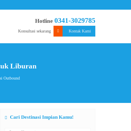
0341-3029785
Hotline
Konsultasi sekarang
Kontak Kami
tuk Liburan
i Outbound
Cari Destinasi Impian Kamu!