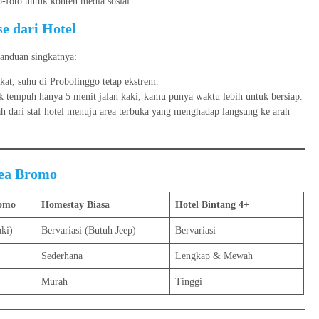
foto untuk konten media sosial.
e dari Hotel
anduan singkatnya:
at, suhu di Probolinggo tetap ekstrem.
k tempuh hanya 5 menit jalan kaki, kamu punya waktu lebih untuk bersiap.
ah dari staf hotel menuju area terbuka yang menghadap langsung ke arah
rea Bromo
omo
Homestay Biasa
Hotel Bintang 4+
aki)
Bervariasi (Butuh Jeep)
Bervariasi
Sederhana
Lengkap & Mewah
Murah
Tinggi