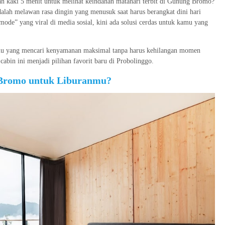
n kaki 5 menit untuk melihat keindahan matahari terbit di Gunung Bromo?
dalah melawan rasa dingin yang menusuk saat harus berangkat dini hari
de” yang viral di media sosial, kini ada solusi cerdas untuk kamu yang
u yang mencari kenyamanan maksimal tanpa harus kehilangan momen
cabin ini menjadi pilihan favorit baru di Probolinggo.
Bromo untuk Liburanmu?