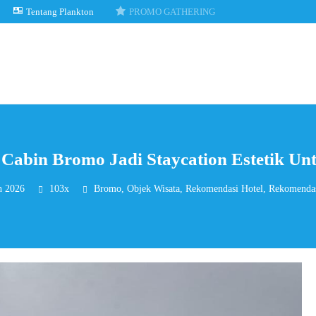
Tentang Plankton
PROMO GATHERING
bin Bromo Jadi Staycation Estetik Un
h 2026
103x
Bromo
,
Objek Wisata
,
Rekomendasi Hotel
,
Rekomendas