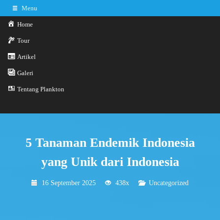
Menu
Home
Tour
Artikel
0341-3029785
Hotline
Galeri
Konsultasi sekarang
Kontak Kami
Tentang Plankton
PROMO GATHERING
5 Tanaman Endemik Indonesia
yang Unik dari Indonesia
16 September 2025
438x
Uncategorized