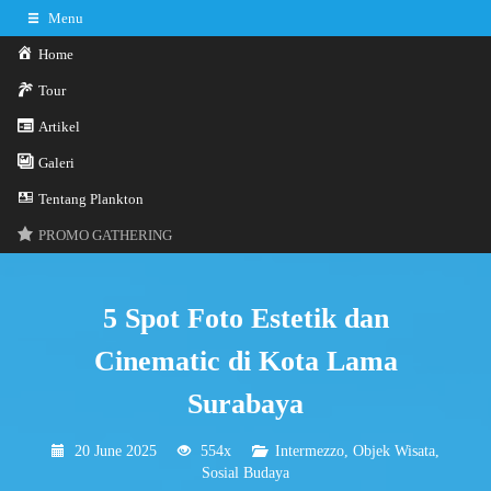
Menu
Home
Tour
Artikel
0341-3029785
Hotline
Galeri
Konsultasi sekarang
Kontak Kami
Tentang Plankton
PROMO GATHERING
5 Spot Foto Estetik dan
Cinematic di Kota Lama
Surabaya
20 June 2025
554x
Intermezzo
,
Objek Wisata
,
Sosial Budaya