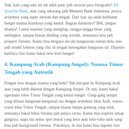
Nah, kalo yang satu ini sih udah pasti jadi inceran para fotografer!
De
Javasche Bank
, atau yang sekarang jadi Museum Bank Indonesia, punya
arsitektur yang super mewah dan megah. Dari luar aja udah kelihatan
banget nuansa klasiknya yang kental. Bagian dalamnya? Beh, jangan
ditanya! Lantai marmer yang mengilap, tangga-tangga besar yang
melingkar, sampai hiasan dinding yang artistik, semuanya bisa jadi
properti fotomu. Kamu bisa bergaya ala-ala bangsawan zaman dulu atau
jadi model fashion yang chic di tengah kemegahan bangunan ini. Dijamin
hasilnya foto kamu bakal
next level
banget!
4. Kampung Arab (Kampung Ampel): Nuansa Timur
Tengah yang Autentik
Pengen foto dengan nuansa yang beda? Yuk merapat ke Kampung Arab
atau yang lebih dikenal dengan Kampung Ampel. Di sini, kamu bakal
ngerasain vibes Timur Tengah yang kental banget. Gang-gang sempit
yang dihiasi bangunan-bangunan tua dengan arsitektur khas Arab, warna-
warni khas Timur Tengah, sampai hiasan lampu gantung yang unik,
semuanya bakal bikin fotomu jadi punya cerita. Kamu bisa explore setiap
gangnya, siapa tau nemu spot mural yang kece atau toko-toko unik yang
bisa jadi background fotomu. Pokoknya, di sini kamu bisa dapetin foto