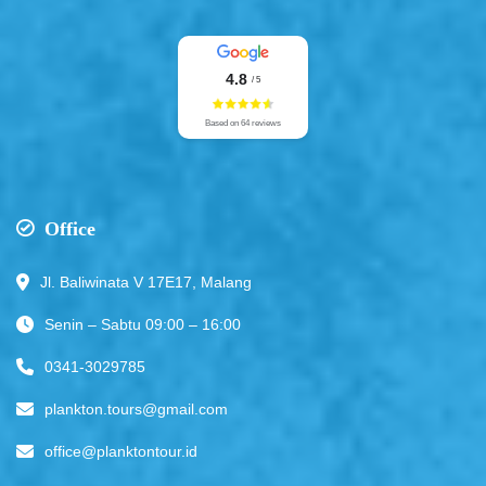
4.8
/ 5
Based on 64 reviews
Office
Jl. Baliwinata V 17E17, Malang
Senin – Sabtu 09:00 – 16:00
0341-3029785
plankton.tours@gmail.com
office@planktontour.id