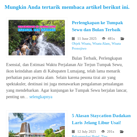
Mungkin Anda tertarik membaca artikel berikut ini.
Perlengkapan ke Tumpak
Sewu dan Bulan Terbaik
11 June 2025
481x
Objek Wisata
,
Wisata Alam
,
Wisata
Pronojiwo
Bulan Terbaik, Perlengkapan
Esensial, dan Estimasi Waktu Perjalanan Air Terjun Tumpak Sewu,
ikon keindahan alam di Kabupaten Lumajang, telah lama menarik
perhatian para pecinta alam. Selain karena pesona tirai air yang
spektakuler, destinasi ini juga menawarkan pengalaman petualangan
yang mendebarkan. Agar kunjungan ke Tumpak Sewu berjalan lancar,
penting un...
selengkapnya
5 Alasan Staycation Dadakan
Laris Jelang Libur Usai!
12 July 2025
201x
Rekomendasi Hotel
,
Tips