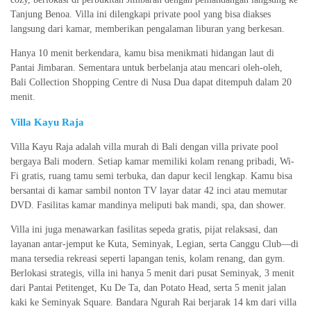
Tanjung Benoa. Villa ini dilengkapi private pool yang bisa diakses
langsung dari kamar, memberikan pengalaman liburan yang berkesan.
Hanya 10 menit berkendara, kamu bisa menikmati hidangan laut di
Pantai Jimbaran. Sementara untuk berbelanja atau mencari oleh-oleh,
Bali Collection Shopping Centre di Nusa Dua dapat ditempuh dalam 20
menit.
Villa Kayu Raja
Villa Kayu Raja adalah villa murah di Bali dengan villa private pool
bergaya Bali modern. Setiap kamar memiliki kolam renang pribadi, Wi-
Fi gratis, ruang tamu semi terbuka, dan dapur kecil lengkap. Kamu bisa
bersantai di kamar sambil nonton TV layar datar 42 inci atau memutar
DVD. Fasilitas kamar mandinya meliputi bak mandi, spa, dan shower.
Villa ini juga menawarkan fasilitas sepeda gratis, pijat relaksasi, dan
layanan antar-jemput ke Kuta, Seminyak, Legian, serta Canggu Club—di
mana tersedia rekreasi seperti lapangan tenis, kolam renang, dan gym.
Berlokasi strategis, villa ini hanya 5 menit dari pusat Seminyak, 3 menit
dari Pantai Petitenget, Ku De Ta, dan Potato Head, serta 5 menit jalan
kaki ke Seminyak Square. Bandara Ngurah Rai berjarak 14 km dari villa