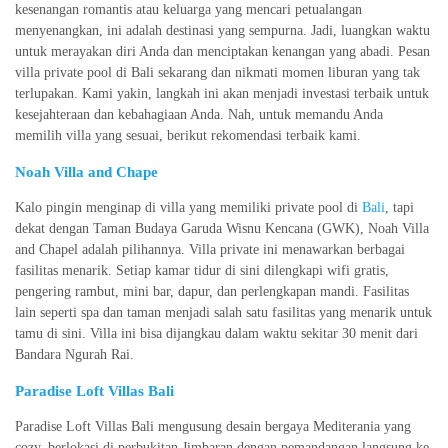
kesenangan romantis atau keluarga yang mencari petualangan
menyenangkan, ini adalah destinasi yang sempurna. Jadi, luangkan waktu
untuk merayakan diri Anda dan menciptakan kenangan yang abadi. Pesan
villa private pool di Bali sekarang dan nikmati momen liburan yang tak
terlupakan. Kami yakin, langkah ini akan menjadi investasi terbaik untuk
kesejahteraan dan kebahagiaan Anda. Nah, untuk memandu Anda
memilih villa yang sesuai, berikut rekomendasi terbaik kami.
Noah Villa and Chape
Kalo pingin menginap di villa yang memiliki private pool di
Bali
, tapi
dekat dengan Taman Budaya Garuda Wisnu Kencana (GWK), Noah Villa
and Chapel adalah pilihannya. Villa private ini menawarkan berbagai
fasilitas menarik. Setiap kamar tidur di sini dilengkapi wifi gratis,
pengering rambut, mini bar, dapur, dan perlengkapan mandi. Fasilitas
lain seperti spa dan taman menjadi salah satu fasilitas yang menarik untuk
tamu di sini. Villa ini bisa dijangkau dalam waktu sekitar 30 menit dari
Bandara Ngurah Rai.
Paradise Loft Villas Bali
Paradise Loft Villas Bali mengusung desain bergaya Mediterania yang
cozy, berlokasi di perbukitan Jimbaran dengan pemandangan langsung ke