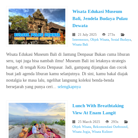
Wisata Edukasi Museum
Bali, Jendela Budaya Pulau
Dewata
21 July 2025
273x
Intermezzo
,
Objek Wisata
,
Sosial Budaya
,
Wisata Bali
Wisata Edukasi Museum Bali di Jantung Denpasar Bukan cuma liburan
seru, tapi juga bisa nambah ilmu! Museum Bali ini letaknya strategis
banget, di tengah Kota Denpasar. Jadi, gampang dijangkau dan cocok
buat jadi agenda liburan kamu selanjutnya. Di sini, kamu bakal diajak
nostalgia ke masa lalu, ngelihat langsung koleksi benda-benda
bersejarah yang punya ceri...
selengkapnya
Lunch With Breathtaking
View At Enam Langit
25 March 2025
293x
Objek Wisata
,
Rekomendasi Outbound
,
Wisata Jogja
,
Wisata Kuliner