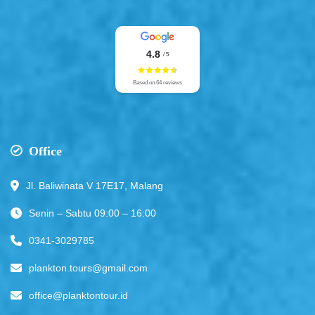
4.8
/ 5
Based on 64 reviews
Office
Jl. Baliwinata V 17E17, Malang
Senin – Sabtu 09:00 – 16:00
0341-3029785
plankton.tours@gmail.com
office@planktontour.id