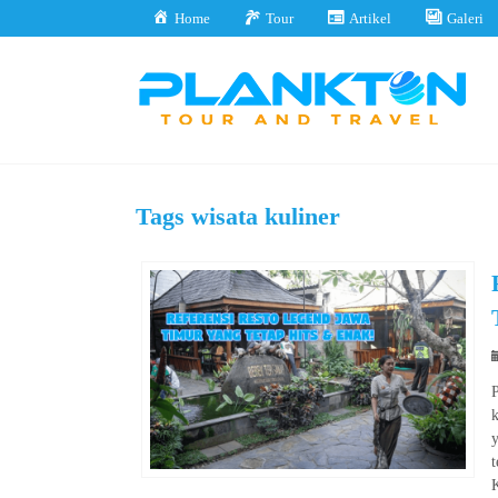
Home
Tour
Artikel
Galeri
Tags
wisata kuliner
k
y
t