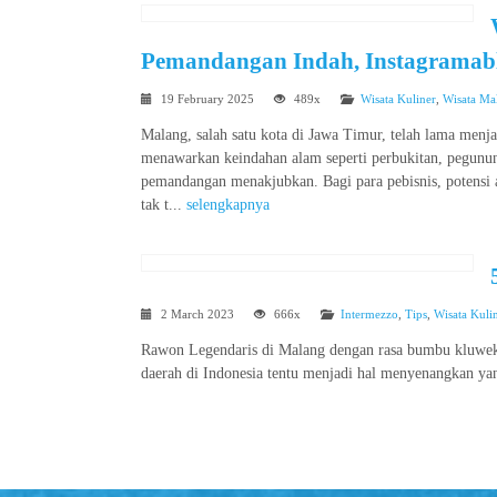
Pemandangan Indah, Instagramab
19 February 2025
489x
Wisata Kuliner
,
Wisata Ma
Malang, salah satu kota di Jawa Timur, telah lama menja
menawarkan keindahan alam seperti perbukitan, pegunun
pemandangan menakjubkan. Bagi para pebisnis, potens
tak t...
selengkapnya
2 March 2023
666x
Intermezzo
,
Tips
,
Wisata Kuli
Rawon Legendaris di Malang dengan rasa bumbu kluwek 
daerah di Indonesia tentu menjadi hal menyenangkan ya