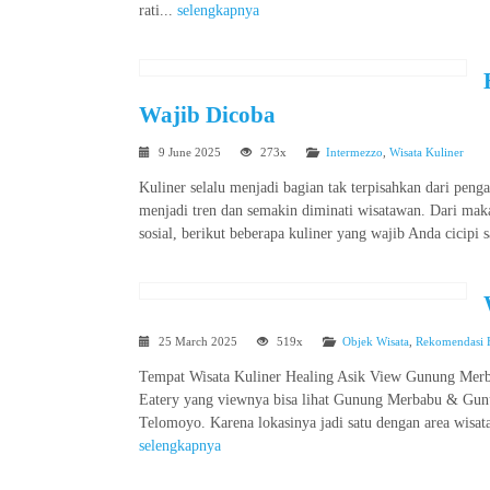
rati...
selengkapnya
Wajib Dicoba
9 June 2025
273x
Intermezzo
,
Wisata Kuliner
Kuliner selalu menjadi bagian tak terpisahkan dari peng
menjadi tren dan semakin diminati wisatawan. Dari maka
sosial, berikut beberapa kuliner yang wajib Anda cicipi 
25 March 2025
519x
Objek Wisata
,
Rekomendasi 
Tempat Wisata Kuliner Healing Asik View Gunung Mer
Eatery yang viewnya bisa lihat Gunung Merbabu & Gun
Telomoyo. Karena lokasinya jadi satu dengan area wisata
selengkapnya