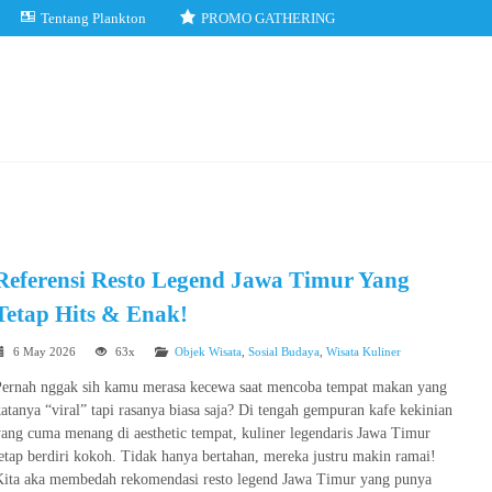
Tentang Plankton
PROMO GATHERING
Referensi Resto Legend Jawa Timur Yang
Tetap Hits & Enak!
6 May 2026
63x
Objek Wisata
,
Sosial Budaya
,
Wisata Kuliner
Pernah nggak sih kamu merasa kecewa saat mencoba tempat makan yang
atanya “viral” tapi rasanya biasa saja? Di tengah gempuran kafe kekinian
ang cuma menang di aesthetic tempat, kuliner legendaris Jawa Timur
etap berdiri kokoh. Tidak hanya bertahan, mereka justru makin ramai!
Kita aka membedah rekomendasi resto legend Jawa Timur yang punya