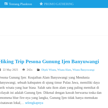
Tentang Plankton
PROMO GATHERING
Hiking Trip Pesona Gunung Ijen Banyuwangi
22 May 2025
242x
Objek Wisata
,
Wisata Alam
,
Wisata Banyuwangi
Pesona Gunung Ijen: Keajaiban Alam Banyuwangi yang Mendunia
Banyuwangi, sebuah kabupaten di ujung timur Pulau Jawa, memiliki daya
arik wisata yang luar biasa. Salah satu ikon alam yang paling memikat di
wilayah ini adalah Gunung Ijen. Dikenal dengan kawah berwarna toska dan
fenomena blue fire-nya yang langka, Gunung Ijen tidak hanya memukau
isatawan lokal,...
selengkapnya