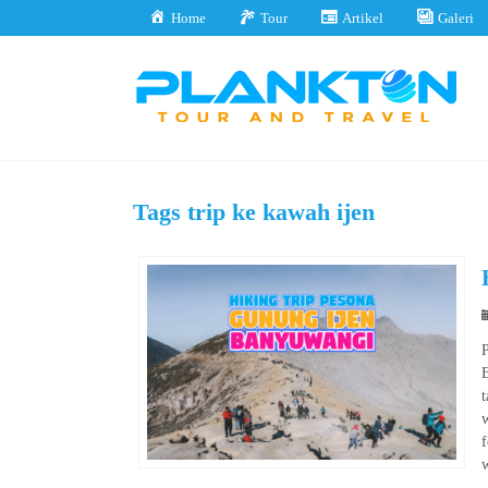
Home
Tour
Artikel
Galeri
Tags
trip ke kawah ijen
t
w