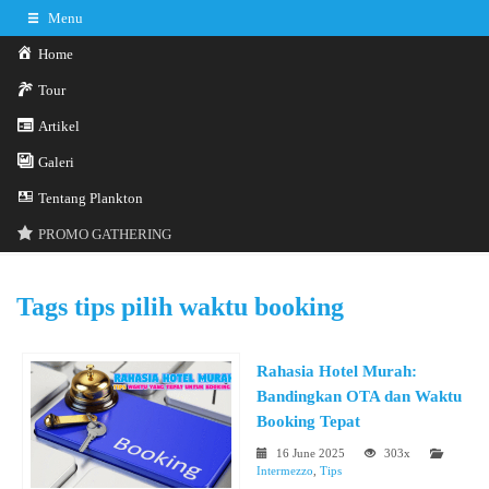
Menu
Home
Tour
Artikel
Galeri
0341-3029785
Hotline
Tentang Plankton
Konsultasi sekarang
Kontak Kami
PROMO GATHERING
Tags
tips pilih waktu booking
Rahasia Hotel Murah:
Bandingkan OTA dan Waktu
Booking Tepat
16 June 2025
303x
Intermezzo
,
Tips