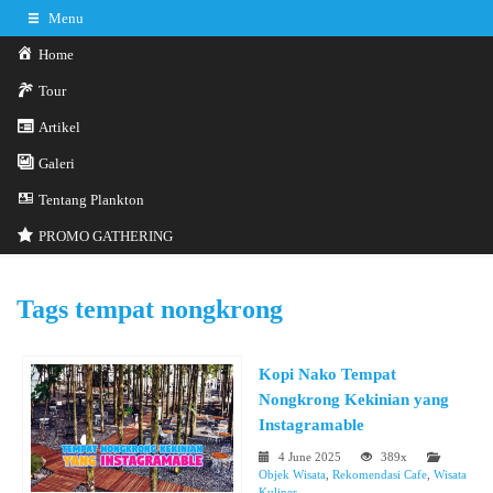
Menu
Home
Tour
Artikel
Galeri
0341-3029785
Hotline
Tentang Plankton
Konsultasi sekarang
Kontak Kami
PROMO GATHERING
Tags
tempat nongkrong
Kopi Nako Tempat
Nongkrong Kekinian yang
Instagramable
4 June 2025
389x
Objek Wisata
,
Rekomendasi Cafe
,
Wisata
Kuliner