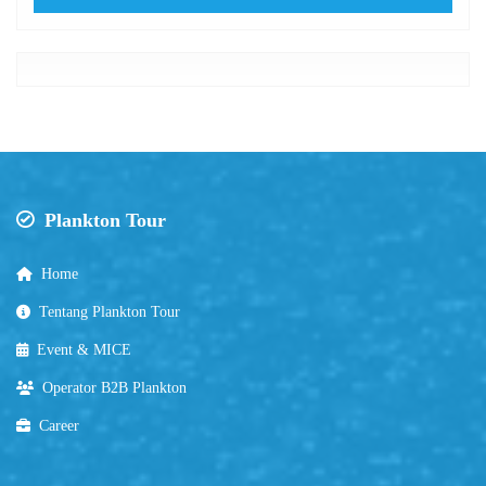
Plankton Tour
Home
Tentang Plankton Tour
Event & MICE
Operator B2B Plankton
Career