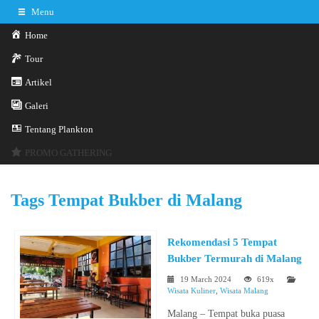
Menu
Home
Tour
Artikel
Galeri
0341-3029785
Hotline
Tentang Plankton
Konsultasi sekarang
Kontak Kami
PROMO GATHERING
Tags
Tempat Bukber di Malang
Rekomendasi 5 Tempat
Bukber Termurah di Malang
19 March 2024
619x
Wisata Kuliner
,
Wisata Malang
Malang – Tempat buka puasa