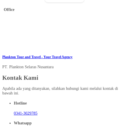
Office
Jl. Baliwinata V 17E17, Malang
Senin – Sabtu 09:00 – 16:00
0341-3029785
plankton.tours@gmail.com
office@planktontour.id
Plankton Tour and Travel - Your Travel Agency
PT. Plankton Selaras Nusantara
Kontak Kami
Apabila ada yang ditanyakan, silahkan hubungi kami melalui kontak di
bawah ini.
Hotline
0341-3029785
Whatsapp