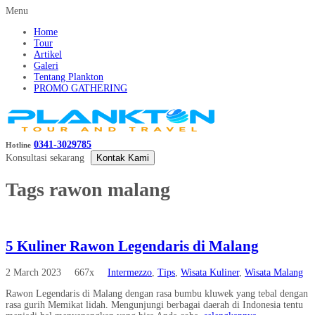
Menu
Home
Tour
Artikel
Galeri
Tentang Plankton
PROMO GATHERING
0341-3029785
Hotline
Konsultasi sekarang
Kontak Kami
Tags
rawon malang
5 Kuliner Rawon Legendaris di Malang
2 March 2023
667x
Intermezzo
,
Tips
,
Wisata Kuliner
,
Wisata Malang
Rawon Legendaris di Malang dengan rasa bumbu kluwek yang tebal dengan
rasa gurih Memikat lidah. Mengunjungi berbagai daerah di Indonesia tentu