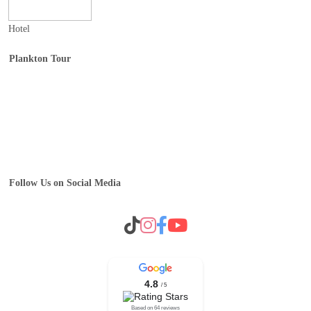
Hotel
Plankton Tour
Home
Tentang Plankton Tour
Event & MICE
Operator B2B Plankton
Career
Follow Us on Social Media
4.8
/ 5
Based on 64 reviews