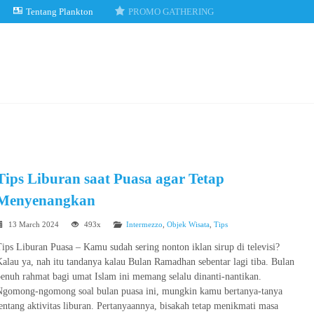
Tentang Plankton
PROMO GATHERING
Tips Liburan saat Puasa agar Tetap
Menyenangkan
13 March 2024
493x
Intermezzo
,
Objek Wisata
,
Tips
ips Liburan Puasa – Kamu sudah sering nonton iklan sirup di televisi?
alau ya, nah itu tandanya kalau Bulan Ramadhan sebentar lagi tiba. Bulan
enuh rahmat bagi umat Islam ini memang selalu dinanti-nantikan.
Ngomong-ngomong soal bulan puasa ini, mungkin kamu bertanya-tanya
entang aktivitas liburan. Pertanyaannya, bisakah tetap menikmati masa