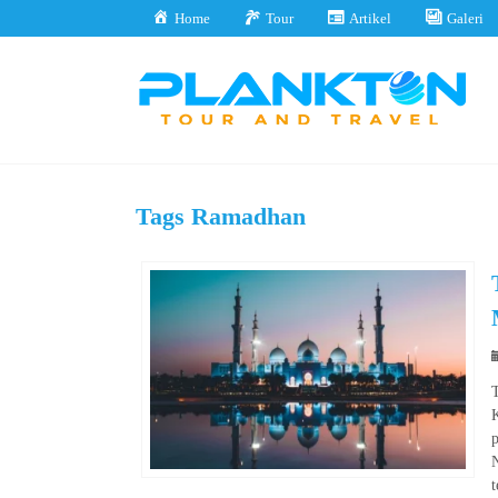
Home
Tour
Artikel
Galeri
Tags
Ramadhan
T
K
p
t