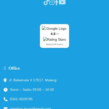
4.8
/ 5
Based on 64 reviews
Office
Jl. Baliwinata V 17E17, Malang
Senin – Sabtu 09:00 – 16:00
0341-3029785
plankton.tours@gmail.com