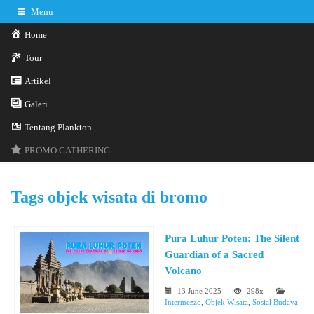
Menu
Home
Tour
Artikel
Galeri
0341-3029785
Hotline
Tentang Plankton
Konsultasi sekarang
Kontak Kami
PROMO GATHERING
Tags
objek wisata di bromo
Pura Luhur Poten: The Silent
Guardian of a Sacred
Volcano
13 June 2025
298x
Intermezzo
,
Objek Wisata
,
Sosial Budaya