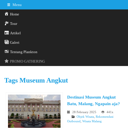
Menu
Home
Tour
Artikel
Galeri
0341-3029785
Hotline
Tentang Plankton
Konsultasi sekarang
Kontak Kami
PROMO GATHERING
Tags
Museum Angkut
Destinasi Museum Angkut
Batu, Malang, Ngapain aja?
28 February 2025
441x
Objek Wisata
,
Rekomendasi
Outbound
,
Wisata Malang