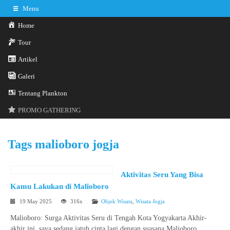
Menu
Home
Tour
Artikel
Galeri
0341-3029785
Hotline
Tentang Plankton
Konsultasi sekarang
Kontak Kami
PROMO GATHERING
Tags
malioboro jogja
Aktivitas Seru Yang Bisa
Kamu Lakukan di Malioboro
19 May 2025
316x
Objek Wisata
,
Wisata Jogja
Malioboro: Surga Aktivitas Seru di Tengah Kota Yogyakarta Akhir-
akhir ini, saya sedang jatuh cinta lagi dengan suasana Malioboro.