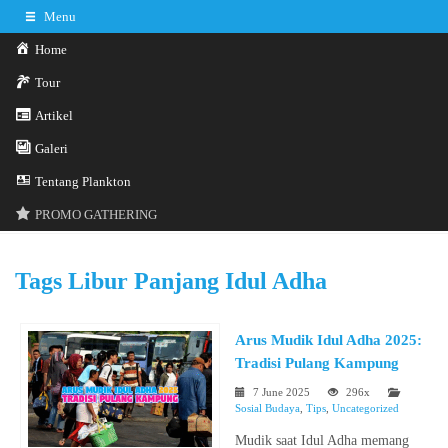
Menu
Home
Tour
Artikel
Galeri
0341-3029785
Hotline
Tentang Plankton
Konsultasi sekarang
Kontak Kami
PROMO GATHERING
Tags
Libur Panjang Idul Adha
Arus Mudik Idul Adha 2025:
Tradisi Pulang Kampung
7 June 2025
296x
Sosial Budaya
,
Tips
,
Uncategorized
Mudik saat Idul Adha memang