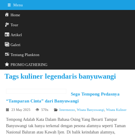
Menu
Home
Tour
Artikel
0341-3029785
Hotline
Galeri
Konsultasi sekarang
Kontak Kami
Tentang Plankton
PROMO GATHERING
Tags
kuliner legendaris banyuwangi
Sego Tempong Pedasnya
“Tamparan Cinta” dari Banyuwangi
23 May 2025
570x
Intermezzo
,
Wisata Banyuwangi
,
Wisata Kuliner
Tempong Adalah Kata Dalam Bahasa Osing Yang Berarti Tampar
Banyuwangi tak hanya terkenal dengan pesona alamnya seperti Taman
Nasional Baluran atau Kawah Ijen. Di balik keindahan alamnya,