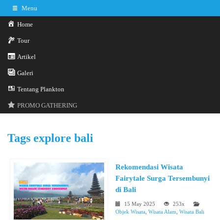
Menu
Home
Tour
Artikel
Galeri
0341-3029785
Hotline
Tentang Plankton
Konsultasi sekarang
Kontak Kami
PROMO GATHERING
Tags
explore bali
Rekomendasi Wisata
Fairytale Surga Tersembunyi
di Bali
15 May 2025
253x
Objek Wisata
,
Wisata Alam
,
Wisata Bali