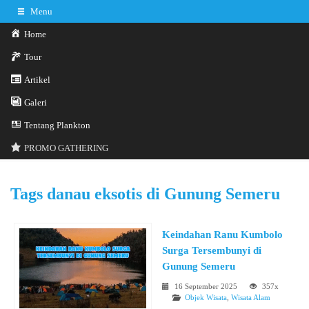
Menu
Home
Tour
Artikel
Galeri
0341-3029785
Hotline
Tentang Plankton
Konsultasi sekarang
Kontak Kami
PROMO GATHERING
Tags
danau eksotis di Gunung Semeru
Keindahan Ranu Kumbolo
Surga Tersembunyi di
Gunung Semeru
16 September 2025
357x
Objek Wisata
,
Wisata Alam