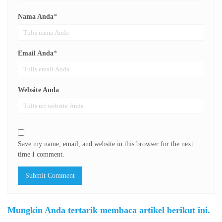
Nama Anda
*
Email Anda
*
Website Anda
Save my name, email, and website in this browser for the next
time I comment.
Mungkin Anda tertarik membaca artikel berikut ini.