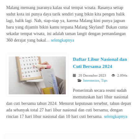
Malang memang juaranya kalau soal tempat wisata. Rasanya setiap
sudut kota ini punya daya tarik sendiri yang bikin kita pengen balik
lagi, balik lagi. Nah, siap-siap ya, karena Malang kini punya jagoan
baru yang dijamin bikin kamu terpana Malang Skyland! Bukan cuma
sekadar tempat wisata, ini adalah taman langit dengan pemandangan
360 derajat yang bakal...
selengkapnya
Daftar Libur Nasional dan
Cuti Bersama 2024
20 December 2023
2.094x
Intermezzo
,
Tips
Pemerintah secara resmi sudah
memutuskan hari libur nasional
dan cuti bersama tahun 2024. Menurut keputusan tersebut, tahun depan
ada sebanyak total 27 hari libur nasional dan cuti bersama, dengan
rincian 17 hari libur nasional dan 10 hari cuti bersama.
selengkapnya