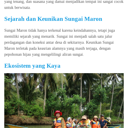
yang tenang, dan suasana yang damai menjadikan tempat ini sangat cocok
untuk berwisata.
Sejarah dan Keunikan Sungai Maron
Sungai Maron tidak hanya terkenal karena keindahannya, tetapi juga
memiliki sejarah yang menarik. Sungai ini menjadi salah satu jalur
perdagangan dan koneksi antar desa di sekitarnya. Keunikan Sungai
Maron terletak pada keasrian alamnya yang masih terjaga, dengan
pepohonan hijau yang mengelilingi aliran sungai.
Ekosistem yang Kaya