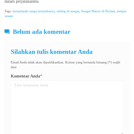
dalam perjalananmu.
Tags:
menjelajahi surga tersembunyi
,
rafting di sungai
,
Sungai Maron di Pacitan
,
tempat
wisata
Belum ada komentar
Silahkan tulis komentar Anda
Email Anda tidak akan dipublikasikan. Kolom yang bertanda bintang (*) wajib
diisi
Komentar Anda
*