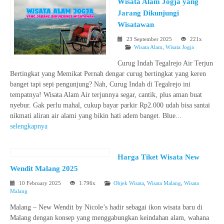
Wisata Alam Jogja yang
Jarang Dikunjungi
Wisatawan
23 September 2025
221x
Wisata Alam
,
Wisata Jogja
Curug Indah Tegalrejo Air Terjun
Bertingkat yang Memikat Pernah dengar curug bertingkat yang keren
banget tapi sepi pengunjung? Nah, Curug Indah di Tegalrejo ini
tempatnya! Wisata Alam Air terjunnya segar, cantik, plus aman buat
nyebur. Gak perlu mahal, cukup bayar parkir Rp2.000 udah bisa santai
nikmati aliran air alami yang bikin hati adem banget. Blue...
selengkapnya
Harga Tiket Wisata New
Wendit Malang 2025
10 February 2025
1.796x
Objek Wisata
,
Wisata Malang
,
Wisata
Malang
Malang – New Wendit by Nicole’s hadir sebagai ikon wisata baru di
Malang dengan konsep yang menggabungkan keindahan alam, wahana