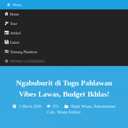
Menu
Home
Tour
Artikel
0341-3029785
Hotline
Galeri
Konsultasi sekarang
Kontak Kami
Tentang Plankton
PROMO GATHERING
Ngabuburit di Tugu Pahlawan
Vibes Lawas, Budget Ikhlas!
2 March 2026
97x
Objek Wisata
,
Rekomendasi
Cafe
,
Wisata Kuliner