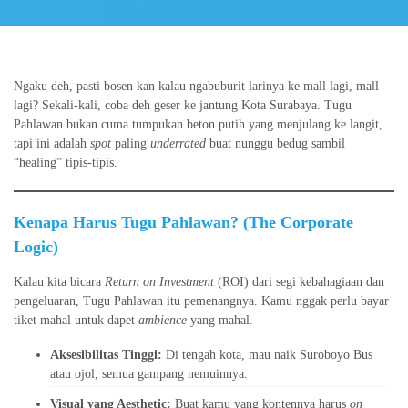
Ngaku deh, pasti bosen kan kalau ngabuburit larinya ke mall lagi, mall
lagi? Sekali-kali, coba deh geser ke jantung Kota Surabaya. Tugu
Pahlawan bukan cuma tumpukan beton putih yang menjulang ke langit,
tapi ini adalah
spot
paling
underrated
buat nunggu bedug sambil
“healing” tipis-tipis.
Kenapa Harus Tugu Pahlawan? (The Corporate
Logic)
Kalau kita bicara
Return on Investment
(ROI) dari segi kebahagiaan dan
pengeluaran, Tugu Pahlawan itu pemenangnya. Kamu nggak perlu bayar
tiket mahal untuk dapet
ambience
yang mahal.
Aksesibilitas Tinggi:
Di tengah kota, mau naik Suroboyo Bus
atau ojol, semua gampang nemuinnya.
Visual yang Aesthetic:
Buat kamu yang kontennya harus
on