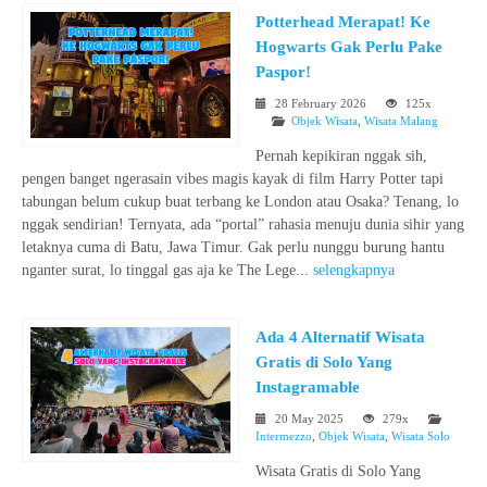
Potterhead Merapat! Ke
Hogwarts Gak Perlu Pake
Paspor!
28 February 2026
125x
Objek Wisata
,
Wisata Malang
Pernah kepikiran nggak sih,
pengen banget ngerasain vibes magis kayak di film Harry Potter tapi
tabungan belum cukup buat terbang ke London atau Osaka? Tenang, lo
nggak sendirian! Ternyata, ada “portal” rahasia menuju dunia sihir yang
letaknya cuma di Batu, Jawa Timur. Gak perlu nunggu burung hantu
nganter surat, lo tinggal gas aja ke The Lege...
selengkapnya
Ada 4 Alternatif Wisata
Gratis di Solo Yang
Instagramable
20 May 2025
279x
Intermezzo
,
Objek Wisata
,
Wisata Solo
Wisata Gratis di Solo Yang