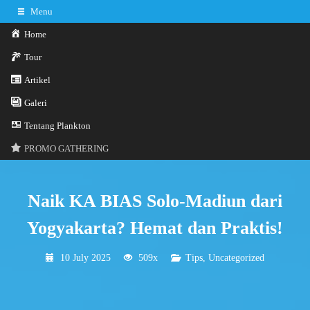
Menu
Home
Tour
Artikel
0341-3029785
Hotline
Galeri
Konsultasi sekarang
Kontak Kami
Tentang Plankton
PROMO GATHERING
Naik KA BIAS Solo-Madiun dari
Yogyakarta? Hemat dan Praktis!
10 July 2025
509x
Tips
,
Uncategorized