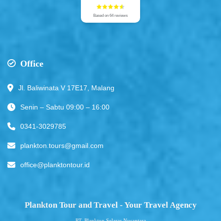
Based on 64 reviews
Office
Jl. Baliwinata V 17E17, Malang
Senin – Sabtu 09:00 – 16:00
0341-3029785
plankton.tours@gmail.com
office@planktontour.id
Plankton Tour and Travel - Your Travel Agency
PT. Plankton Selaras Nusantara