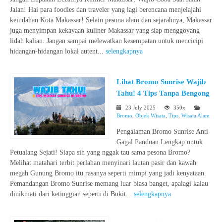
Jalan! Hai para foodies dan traveler yang lagi berencana menjelajahi
keindahan Kota Makassar! Selain pesona alam dan sejarahnya, Makassar
juga menyimpan kekayaan kuliner Makassar yang siap menggoyang
lidah kalian. Jangan sampai melewatkan kesempatan untuk mencicipi
hidangan-hidangan lokal autent...
selengkapnya
Lihat Bromo Sunrise Wajib
Tahu! 4 Tips Tanpa Bengong
23 July 2025
350x
Bromo
,
Objek Wisata
,
Tips
,
Wisata Alam
Pengalaman Bromo Sunrise Anti
Gagal Panduan Lengkap untuk
Petualang Sejati! Siapa sih yang nggak tau sama pesona Bromo?
Melihat matahari terbit perlahan menyinari lautan pasir dan kawah
megah Gunung Bromo itu rasanya seperti mimpi yang jadi kenyataan.
Pemandangan Bromo Sunrise memang luar biasa banget, apalagi kalau
dinikmati dari ketinggian seperti di Bukit...
selengkapnya