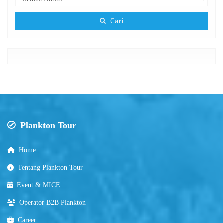
Cari
Plankton Tour
Home
Tentang Plankton Tour
Event & MICE
Operator B2B Plankton
Career