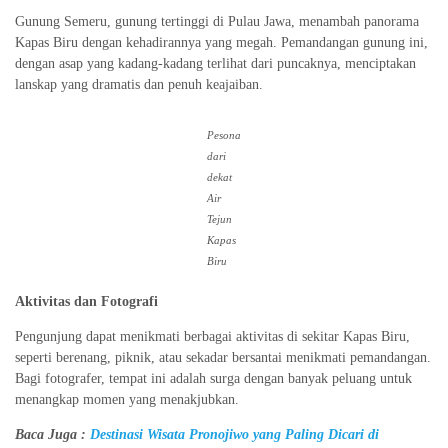
Gunung Semeru, gunung tertinggi di Pulau Jawa, menambah panorama
Kapas Biru dengan kehadirannya yang megah. Pemandangan gunung ini,
dengan asap yang kadang-kadang terlihat dari puncaknya, menciptakan
lanskap yang dramatis dan penuh keajaiban.
Pesona
dari
dekat
Air
Tejun
Kapas
Biru
Aktivitas dan Fotografi
Pengunjung dapat menikmati berbagai aktivitas di sekitar Kapas Biru,
seperti berenang, piknik, atau sekadar bersantai menikmati pemandangan.
Bagi fotografer, tempat ini adalah surga dengan banyak peluang untuk
menangkap momen yang menakjubkan.
Baca Juga :
Destinasi Wisata Pronojiwo yang Paling Dicari di