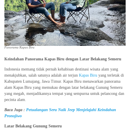
Panorama Kapas Biru
Keindahan Panorama Kapas Biru dengan Latar Belakang Semeru
Indonesia memang tidak pernah kehabisan destinasi wisata alam yang
menakjubkan, salah satunya adalah air terjun
Kapas Biru
yang terletak di
Kabupaten Lumajang, Jawa Timur. Kapas Biru menawarkan panorama
alam Kapas Biru yang memukau dengan latar belakang Gunung Semeru
yang megah, menjadikannya tempat yang sempurna untuk pelancong dan
pecinta alam.
Baca Juga :
Petualangan Seru Naik Jeep Menjelajahi Keindahan
Pronojiwo
Latar Belakang Gunung Semeru