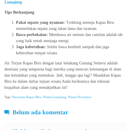
Lumajang
Tips Berkunjung
Pakai sepatu yang nyaman:
Trekking menuju Kapas Biru
memerlukan sepatu yang tahan lama dan nyaman.
Bawa perbekalan:
Membawa air minum dan camilan adalah ide
yang baik untuk menjaga energi.
Jaga kebersihan:
Selalu bawa kembali sampah dan jaga
kebersihan tempat wisata.
Air Terjun Kapas Biru dengan latar belakang Gunung Semeru adalah
destinasi yang sempurna bagi mereka yang mencari ketenangan di alam
dan keindahan yang memukau. Jadi, tunggu apa lagi? Masukkan Kapas
Biru ke dalam daftar tujuan wisata Anda berikutnya dan nikmati
keajaiban alam yang menakjubkan ini!
Tags:
Panorama Kapas Biru
,
Wisata Lumajang
,
Wisata Pronojiwo
Belum ada komentar