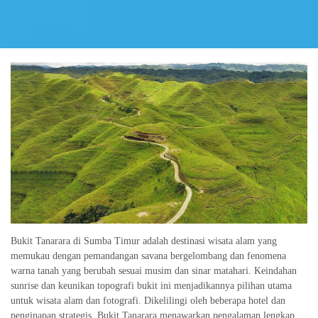
Bukit Tanarara di Sumba Timur adalah destinasi wisata alam yang
memukau dengan pemandangan savana bergelombang dan fenomena
warna tanah yang berubah sesuai musim dan sinar matahari. Keindahan
sunrise dan keunikan topografi bukit ini menjadikannya pilihan utama
untuk wisata alam dan fotografi. Dikelilingi oleh beberapa hotel dan
penginapan strategis, Bukit Tanarara menawarkan pengalaman lengkap