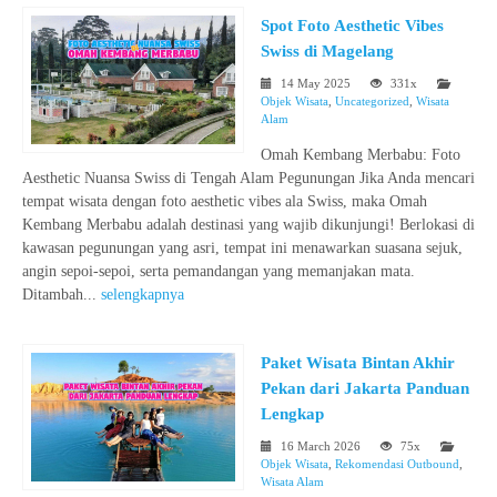
Spot Foto Aesthetic Vibes
Swiss di Magelang
14 May 2025
331x
Objek Wisata
,
Uncategorized
,
Wisata
Alam
Omah Kembang Merbabu: Foto
Aesthetic Nuansa Swiss di Tengah Alam Pegunungan Jika Anda mencari
tempat wisata dengan foto aesthetic vibes ala Swiss, maka Omah
Kembang Merbabu adalah destinasi yang wajib dikunjungi! Berlokasi di
kawasan pegunungan yang asri, tempat ini menawarkan suasana sejuk,
angin sepoi-sepoi, serta pemandangan yang memanjakan mata.
Ditambah...
selengkapnya
Paket Wisata Bintan Akhir
Pekan dari Jakarta Panduan
Lengkap
16 March 2026
75x
Objek Wisata
,
Rekomendasi Outbound
,
Wisata Alam