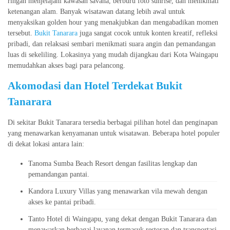
ringan menjelajahi kawasan savana, berburu foto sunrise, dan menikmati
ketenangan alam. Banyak wisatawan datang lebih awal untuk
menyaksikan golden hour yang menakjubkan dan mengabadikan momen
tersebut.
Bukit Tanarara
juga sangat cocok untuk konten kreatif, refleksi
pribadi, dan relaksasi sembari menikmati suara angin dan pemandangan
luas di sekeliling. Lokasinya yang mudah dijangkau dari Kota Waingapu
memudahkan akses bagi para pelancong.
Akomodasi dan Hotel Terdekat Bukit
Tanarara
Di sekitar Bukit Tanarara tersedia berbagai pilihan hotel dan penginapan
yang menawarkan kenyamanan untuk wisatawan. Beberapa hotel populer
di dekat lokasi antara lain:
Tanoma Sumba Beach Resort dengan fasilitas lengkap dan
pemandangan pantai.
Kandora Luxury Villas yang menawarkan vila mewah dengan
akses ke pantai pribadi.
Tanto Hotel di Waingapu, yang dekat dengan Bukit Tanarara dan
menawarkan berbagai layanan termasuk restoran dan transportasi