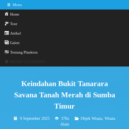
Menu
Home
Tour
Artikel
0341-3029785
Hotline
Galeri
Konsultasi sekarang
Kontak Kami
Tentang Plankton
PROMO GATHERING
Keindahan Bukit Tanarara
Savana Tanah Merah di Sumba
Timur
9 September 2025
370x
Objek Wisata
,
Wisata
Alam