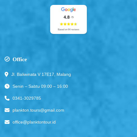
4.8
/ 5
Based on 64 reviews
Office
Jl. Baliwinata V 17E17, Malang
Senin – Sabtu 09:00 – 16:00
0341-3029785
plankton.tours@gmail.com
office@planktontour.id