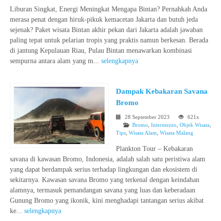
Liburan Singkat, Energi Meningkat Mengapa Bintan? Pernahkah Anda
merasa penat dengan hiruk-pikuk kemacetan Jakarta dan butuh jeda
sejenak? Paket wisata Bintan akhir pekan dari Jakarta adalah jawaban
paling tepat untuk pelarian tropis yang praktis namun berkesan. Berada
di jantung Kepulauan Riau, Pulau Bintan menawarkan kombinasi
sempurna antara alam yang m...
selengkapnya
Dampak Kebakaran Savana
Bromo
28 September 2023
621x
Bromo
,
Intermezzo
,
Objek Wisata
,
Tips
,
Wisata Alam
,
Wisata Malang
Plankton Tour – Kebakaran
savana di kawasan Bromo, Indonesia, adalah salah satu peristiwa alam
yang dapat berdampak serius terhadap lingkungan dan ekosistem di
sekitarnya. Kawasan savana Bromo yang terkenal dengan keindahan
alamnya, termasuk pemandangan savana yang luas dan keberadaan
Gunung Bromo yang ikonik, kini menghadapi tantangan serius akibat
ke...
selengkapnya