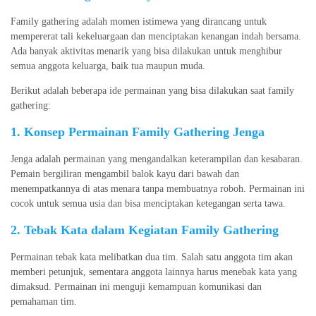
Family gathering adalah momen istimewa yang dirancang untuk
mempererat tali kekeluargaan dan menciptakan kenangan indah bersama.
Ada banyak aktivitas menarik yang bisa dilakukan untuk menghibur
semua anggota keluarga, baik tua maupun muda.
Berikut adalah beberapa ide permainan yang bisa dilakukan saat family
gathering:
1. Konsep Permainan Family Gathering Jenga
Jenga adalah permainan yang mengandalkan keterampilan dan kesabaran.
Pemain bergiliran mengambil balok kayu dari bawah dan
menempatkannya di atas menara tanpa membuatnya roboh. Permainan ini
cocok untuk semua usia dan bisa menciptakan ketegangan serta tawa.
2. Tebak Kata dalam Kegiatan Family Gathering
Permainan tebak kata melibatkan dua tim. Salah satu anggota tim akan
memberi petunjuk, sementara anggota lainnya harus menebak kata yang
dimaksud. Permainan ini menguji kemampuan komunikasi dan
pemahaman tim.