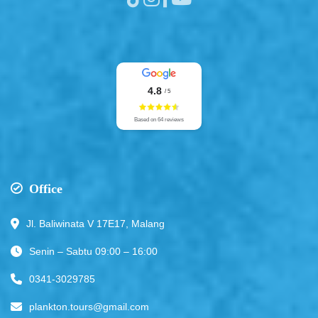
4.8
/ 5
Based on 64 reviews
Office
Jl. Baliwinata V 17E17, Malang
Senin – Sabtu 09:00 – 16:00
0341-3029785
plankton.tours@gmail.com