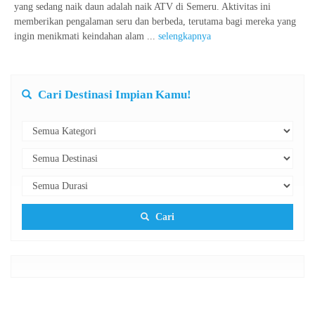
yang sedang naik daun adalah naik ATV di Semeru. Aktivitas ini
memberikan pengalaman seru dan berbeda, terutama bagi mereka yang
ingin menikmati keindahan alam ...
selengkapnya
Cari Destinasi Impian Kamu!
Cari