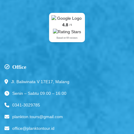
4.8
/ 5
Based on 64 reviews
Office
Jl. Baliwinata V 17E17, Malang
Senin – Sabtu 09:00 – 16:00
0341-3029785
plankton.tours@gmail.com
office@planktontour.id