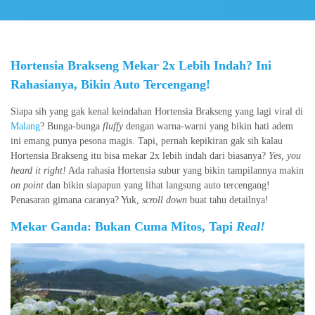
Hortensia Brakseng Mekar 2x Lebih Indah? Ini
Rahasianya, Bikin Auto Tercengang!
Siapa sih yang gak kenal keindahan Hortensia Brakseng yang lagi viral di
Malang
? Bunga-bunga
fluffy
dengan warna-warni yang bikin hati adem
ini emang punya pesona magis. Tapi, pernah kepikiran gak sih kalau
Hortensia Brakseng itu bisa mekar 2x lebih indah dari biasanya?
Yes, you
heard it right!
Ada rahasia Hortensia subur yang bikin tampilannya makin
on point
dan bikin siapapun yang lihat langsung auto tercengang!
Penasaran gimana caranya? Yuk,
scroll down
buat tahu detailnya!
Mekar Ganda: Bukan Cuma Mitos, Tapi
Real!