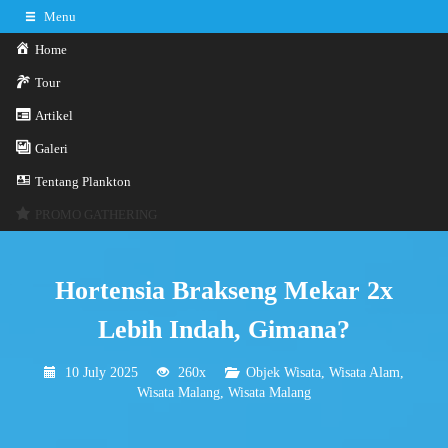
Menu
Home
Tour
Artikel
0341-3029785
Hotline
Galeri
Konsultasi sekarang
Kontak Kami
Tentang Plankton
PROMO GATHERING
Hortensia Brakseng Mekar 2x
Lebih Indah, Gimana?
10 July 2025
260x
Objek Wisata
,
Wisata Alam
,
Wisata Malang
,
Wisata Malang