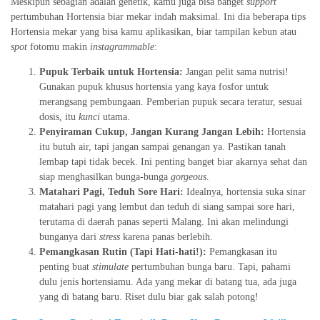
Meskipun sebagian adalah genetik, kamu juga bisa banget
support
pertumbuhan Hortensia biar mekar indah maksimal. Ini dia beberapa tips
Hortensia mekar yang bisa kamu aplikasikan, biar tampilan kebun atau
spot
fotomu makin
instagrammable
:
Pupuk Terbaik untuk Hortensia:
Jangan pelit sama nutrisi!
Gunakan pupuk khusus hortensia yang kaya fosfor untuk
merangsang pembungaan. Pemberian pupuk secara teratur, sesuai
dosis, itu
kunci
utama.
Penyiraman Cukup, Jangan Kurang Jangan Lebih:
Hortensia
itu butuh air, tapi jangan sampai genangan ya. Pastikan tanah
lembap tapi tidak becek. Ini penting banget biar akarnya sehat dan
siap menghasilkan bunga-bunga
gorgeous
.
Matahari Pagi, Teduh Sore Hari:
Idealnya, hortensia suka sinar
matahari pagi yang lembut dan teduh di siang sampai sore hari,
terutama di daerah panas seperti Malang. Ini akan melindungi
bunganya dari
stress
karena panas berlebih.
Pemangkasan Rutin (Tapi Hati-hati!):
Pemangkasan itu
penting buat
stimulate
pertumbuhan bunga baru. Tapi, pahami
dulu jenis hortensiamu. Ada yang mekar di batang tua, ada juga
yang di batang baru. Riset dulu biar gak salah potong!