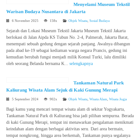
Menyelami Museum Tekstil
Warisan Budaya Nusantara di Jakarta
6 November 2025
158x
Objek Wisata
,
Sosial Budaya
Sejarah dan Lokasi Museum Tekstil Jakarta Museum Tekstil Jakarta
berlokasi di Jalan Aipda KS Tubun No. 2-4, Palmerah, Jakarta Barat,
menempati sebuah gedung dengan sejarah panjang. Awalnya dibangun
pada abad ke-19 sebagai kediaman warga negara Prancis, gedung ini
kemudian berubah fungsi menjadi milik Konsul Turki, lalu dimiliki
oleh seorang Belanda bernama K...
selengkapnya
Tankaman Natural Park
Kaliurang Wisata Alam Sejuk di Kaki Gunung Merapi
5 September 2024
902x
Objek Wisata
,
Wisata Alam
,
Wisata Jogja
Bagi kamu yang mencari tempat wisata alam di sekitar Yogyakarta,
Tankaman Natural Park di Kaliurang bisa jadi pilihan sempurna. Berada
di kaki Gunung Merapi, tempat ini menawarkan pengalaman menikmati
keindahan alam dengan berbagai aktivitas seru. Dari area bermain,
tempat nongkrong, hingga area berkemah, Tankaman punya segalanya