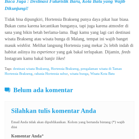
Baca Juga :
Destinasi Futuristik Baru, Kota Batu yang Wajib
Dikunjungi!
Tidak bisa dipungkiri, Hortensia Brakseng punya daya pikat luar biasa.
Bukan cuma karena kecantikan bunganya, tapi juga karena atmosfer di
sana yang bikin betah berlama-lama. Bagi kamu yang lagi cari destinasi
wisata Brakseng atau wisata bunga di Malang, tempat ini wajib banget
masuk
wishlist
. Melihat langsung Hortensia yang mekar 2x lebih indah di
habitat aslinya itu
experience
yang gak bakal terlupakan. Dijamin,
feeds
Instagram kamu bakal banjir
likes
!
Tags:
destinasi wisata Brakseng
,
Hortensia Brakseng
,
pengalaman wisata di Taman
Hortensia Brakseng
,
rahasia Hortensia subur
,
wisata bunga
,
Wisata Kota Batu
Belum ada komentar
Silahkan tulis komentar Anda
Email Anda tidak akan dipublikasikan. Kolom yang bertanda bintang (*) wajib
diisi
Komentar Anda
*