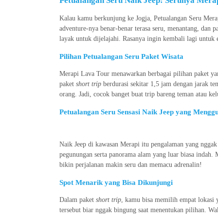
Petualangan Seru Naik Jeep: Serunya Merap
Kalau kamu berkunjung ke Jogja, Petualangan Seru Mera
adventure-nya benar-benar terasa seru, menantang, dan p
layak untuk dijelajahi. Rasanya ingin kembali lagi untuk 
Pilihan Petualangan Seru Paket Wisata
Merapi Lava Tour menawarkan berbagai pilihan paket ya
paket
short trip
berdurasi sekitar 1,5 jam dengan jarak t
orang. Jadi, cocok banget buat trip bareng teman atau kel
Petualangan Seru Sensasi Naik Jeep yang Mengg
Naik Jeep di kawasan Merapi itu pengalaman yang nggak 
pegunungan serta panorama alam yang luar biasa indah. 
bikin perjalanan makin seru dan memacu adrenalin!
Spot Menarik yang Bisa Dikunjungi
Dalam paket
short trip
, kamu bisa memilih empat lokasi y
tersebut biar nggak bingung saat menentukan pilihan. Wa