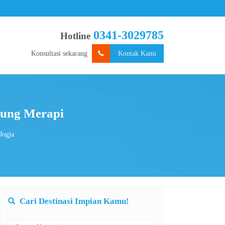
0341-3029785
Hotline
Konsultasi sekarang
Kontak Kami
nung Merapi
Jogja
Cari Destinasi Impian Kamu!