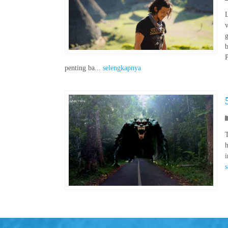
L
v
g
P
penting ba...
selengkapnya
h
i