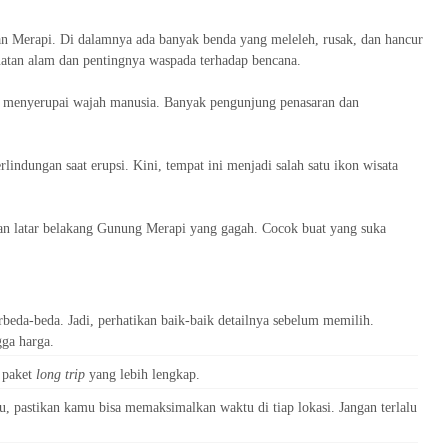
an Merapi. Di dalamnya ada banyak benda yang meleleh, rusak, dan hancur
uatan alam dan pentingnya waspada terhadap bencana.
ng menyerupai wajah manusia. Banyak pengunjung penasaran dan
indungan saat erupsi. Kini, tempat ini menjadi salah satu ikon wisata
n latar belakang Gunung Merapi yang gagah. Cocok buat yang suka
erbeda-beda. Jadi, perhatikan baik-baik detailnya sebelum memilih.
gga harga.
h paket
long trip
yang lebih lengkap.
u, pastikan kamu bisa memaksimalkan waktu di tiap lokasi. Jangan terlalu