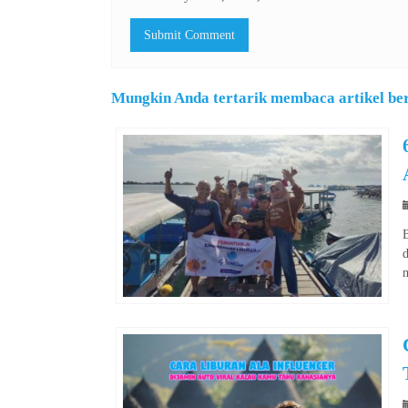
Mungkin Anda tertarik membaca artikel beri
B
d