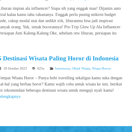
iburan impian ala influencer? Siapa sih yang enggak mau! Dijamin auto
iral kalau kamu tahu rahasianya. Enggak perlu pusing mikirin budget
ede, cukup modal niat dan sedikit trik, liburanmu bisa jadi inspirasi
banyak orang. Yuk, simak bocorannya! Pre-Trip Glow Up Ala Influencer:
ersiapan Anti Kaleng-Kaleng Oke, sebelum otw liburan, persiapan itu
5 Destinasi Wisata Paling Horor di Indonesia
10 October 2023
625x
Intermezzo
,
Objek Wisata
,
Wisata Horror
Tempat Wisata Horor – Punya hobi travelling sekaligus kamu suka dengan
al-hal yang berbau horor? Kamu wajib coba untuk wisata ke sini, berikut
ni rekomendasi beberapa destinasi wisata untuk menguji nyali kamu!
selengkapnya