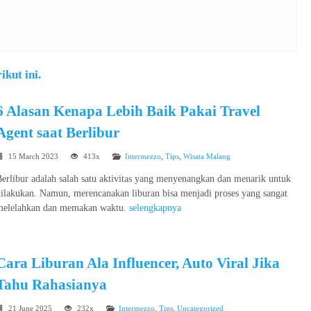
kut ini.
6 Alasan Kenapa Lebih Baik Pakai Travel
Agent saat Berlibur
15 March 2023
413x
Intermezzo
,
Tips
,
Wisata Malang
erlibur adalah salah satu aktivitas yang menyenangkan dan menarik untuk
ilakukan. Namun, merencanakan liburan bisa menjadi proses yang sangat
melelahkan dan memakan waktu.
selengkapnya
Cara Liburan Ala Influencer, Auto Viral Jika
Tahu Rahasianya
21 June 2025
232x
Intermezzo
,
Tips
,
Uncategorized