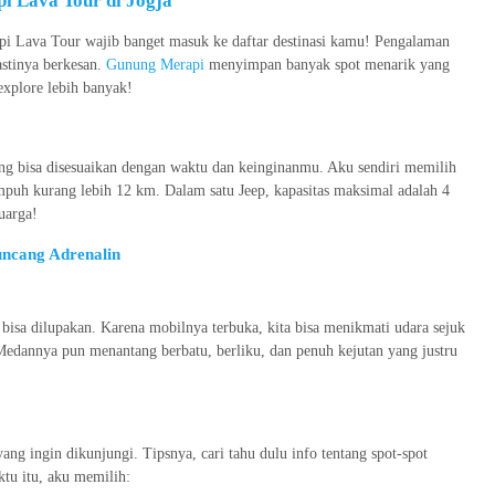
i Lava Tour di Jogja
pi Lava Tour wajib banget masuk ke daftar destinasi kamu! Pengalaman
astinya berkesan.
Gunung Merapi
menyimpan banyak spot menarik yang
explore lebih banyak!
ng bisa disesuaikan dengan waktu dan keinginanmu. Aku sendiri memilih
empuh kurang lebih 12 km. Dalam satu Jeep, kapasitas maksimal adalah 4
uarga!
uncang Adrenalin
bisa dilupakan. Karena mobilnya terbuka, kita bisa menikmati udara sejuk
Medannya pun menantang berbatu, berliku, dan penuh kejutan yang justru
ang ingin dikunjungi. Tipsnya, cari tahu dulu info tentang spot-spot
ktu itu, aku memilih: