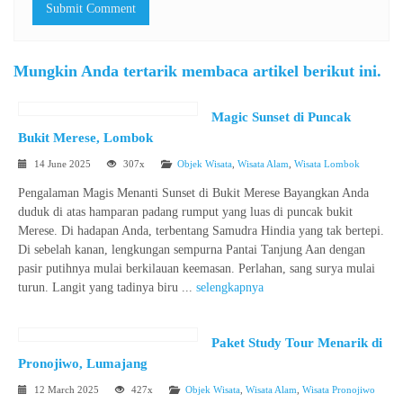
Mungkin Anda tertarik membaca artikel berikut ini.
Magic Sunset di Puncak
Bukit Merese, Lombok
14 June 2025
307x
Objek Wisata
,
Wisata Alam
,
Wisata Lombok
Pengalaman Magis Menanti Sunset di Bukit Merese Bayangkan Anda
duduk di atas hamparan padang rumput yang luas di puncak bukit
Merese. Di hadapan Anda, terbentang Samudra Hindia yang tak bertepi.
Di sebelah kanan, lengkungan sempurna Pantai Tanjung Aan dengan
pasir putihnya mulai berkilauan keemasan. Perlahan, sang surya mulai
turun. Langit yang tadinya biru ...
selengkapnya
Paket Study Tour Menarik di
Pronojiwo, Lumajang
12 March 2025
427x
Objek Wisata
,
Wisata Alam
,
Wisata Pronojiwo