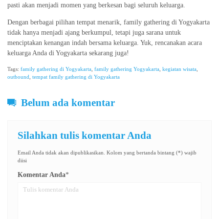
pasti akan menjadi momen yang berkesan bagi seluruh keluarga.
Dengan berbagai pilihan tempat menarik, family gathering di Yogyakarta
tidak hanya menjadi ajang berkumpul, tetapi juga sarana untuk
menciptakan kenangan indah bersama keluarga. Yuk, rencanakan acara
keluarga Anda di Yogyakarta sekarang juga!
Tags:
family gathering di Yogyakarta
,
family gathering Yogyakarta
,
kegiatan wisata
,
outbound
,
tempat family gathering di Yogyakarta
Belum ada komentar
Silahkan tulis komentar Anda
Email Anda tidak akan dipublikasikan. Kolom yang bertanda bintang (*) wajib
diisi
Komentar Anda
*