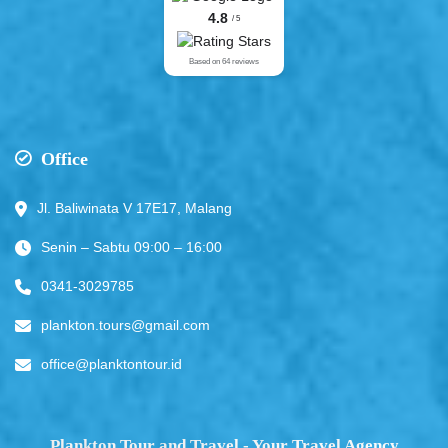
4.8
/ 5
Based on 64 reviews
Office
Jl. Baliwinata V 17E17, Malang
Senin – Sabtu 09:00 – 16:00
0341-3029785
plankton.tours@gmail.com
office@planktontour.id
Plankton Tour and Travel - Your Travel Agency