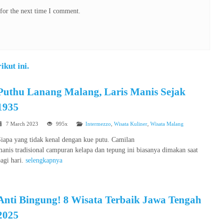
for the next time I comment.
kut ini.
Puthu Lanang Malang, Laris Manis Sejak
1935
7 March 2023
995x
Intermezzo
,
Wisata Kuliner
,
Wisata Malang
iapa yang tidak kenal dengan kue putu. Camilan
anis tradisional campuran kelapa dan tepung ini biasanya dimakan saat
agi hari.
selengkapnya
Anti Bingung! 8 Wisata Terbaik Jawa Tengah
2025