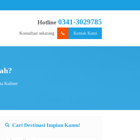
0341-3029785
Hotline
Konsultasi sekarang
Kontak Kami
wah?
ta Kuliner
Cari Destinasi Impian Kamu!