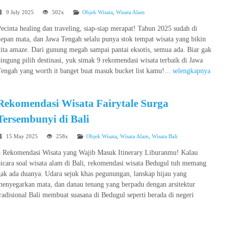
9 July 2025
502x
Objek Wisata
,
Wisata Alam
ecinta healing dan traveling, siap-siap merapat! Tahun 2025 sudah di
epan mata, dan Jawa Tengah selalu punya stok tempat wisata yang bikin
ita amaze. Dari gunung megah sampai pantai eksotis, semua ada. Biar gak
ingung pilih destinasi, yuk simak 9 rekomendasi wisata terbaik di Jawa
engah yang worth it banget buat masuk bucket list kamu!...
selengkapnya
Rekomendasi Wisata Fairytale Surga
Tersembunyi di Bali
15 May 2025
258x
Objek Wisata
,
Wisata Alam
,
Wisata Bali
5 Rekomendasi Wisata yang Wajib Masuk Itinerary Liburanmu! Kalau
icara soal wisata alam di Bali, rekomendasi wisata Bedugul tuh memang
ak ada duanya. Udara sejuk khas pegunungan, lanskap hijau yang
menyegarkan mata, dan danau tenang yang berpadu dengan arsitektur
radisional Bali membuat suasana di Bedugul seperti berada di negeri