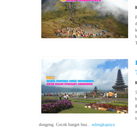
P
d
k
b
T
b
g
t
dongeng. Cocok banget bua...
selengkapnya