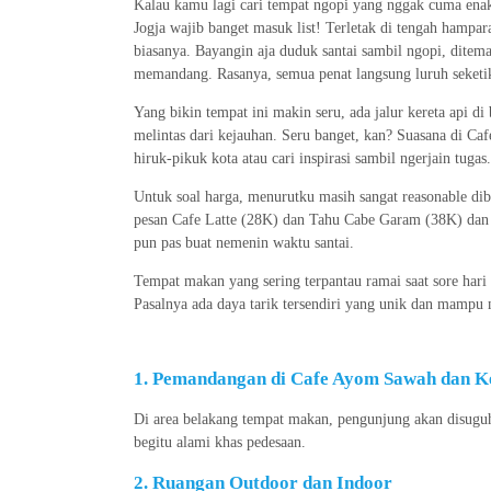
Kalau kamu lagi cari tempat ngopi yang nggak cuma ena
Jogja wajib banget masuk list! Terletak di tengah hampa
biasanya. Bayangin aja duduk santai sambil ngopi, ditem
memandang. Rasanya, semua penat langsung luruh seketi
Yang bikin tempat ini makin seru, ada jalur kereta api di 
melintas dari kejauhan. Seru banget, kan? Suasana di Ca
hiruk-pikuk kota atau cari inspirasi sambil ngerjain tugas.
Untuk soal harga, menurutku masih sangat reasonable di
pesan Cafe Latte (28K) dan Tahu Cabe Garam (38K) dan 
pun pas buat nemenin waktu santai.
Tempat makan yang sering terpantau ramai saat sore hari
Pasalnya ada daya tarik tersendiri yang unik dan mamp
1. Pemandangan di Cafe Ayom Sawah dan K
Di area belakang tempat makan, pengunjung akan disugu
begitu alami khas pedesaan.
2. Ruangan Outdoor dan Indoor