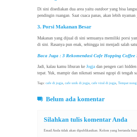
Di sini disediakan dua area yaitu
outdoor
yang bisa langs
pendingin ruangan. Saat cuaca panas, akan lebih nyaman 
3. Porsi Makanan Besar
Makanan yang dijual di sini semuanya memiliki porsi ya
di sini. Rasanya pun enak, sehingga ini menjadi salah sa
Baca Juga :
3 Rekomendasi Cafe Hopping Coffee 
Jadi, kalau kamu liburan ke
Jogja
dan pengen cari hidden 
tepat. Yuk, mampir dan nikmati sensasi ngopi di tengah 
Tags:
cafe di jogja
,
cafe unik di jogja
,
cafe viral di jogja
,
Tempat nongk
Belum ada komentar
Silahkan tulis komentar Anda
Email Anda tidak akan dipublikasikan. Kolom yang bertanda binta