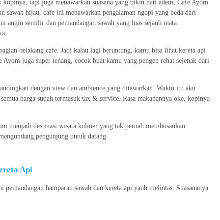
k kopinya, tapi juga menawarkan suasana yang bikin hati adem, Cafe Ayom
ran sawah hijau, cafe ini menawarkan pengalaman ngopi yang beda dari
ani angin semilir dan pemandangan sawah yang luas sejauh mata
ka.
bagian belakang cafe. Jadi kalau lagi beruntung, kamu bisa lihat kereta api
fe Ayom juga super tenang, cocok buat kamu yang pengen rehat sejenak dari
bandingkan dengan view dan ambience yang ditawarkan. Waktu itu aku
semua harga sudah termasuk tax & service. Rasa makanannya oke, kopinya
 ini menjadi destinasi wisata kuliner yang tak pernah membosankan.
u mengundang pengunjung untuk datang.
ereta Api
hi pemandangan hamparan sawah dan kereta api yanh melintas. Suasananya