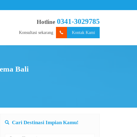
0341-3029785
Hotline
Konsultasi sekarang
Kontak Kami
tema Bali
Cari Destinasi Impian Kamu!