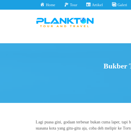
Home
Tour
Artikel
Galeri
Bukber T
Lagi puasa gini, godaan terbesar bukan cuma laper, tapi
suasana kota yang gitu-gitu aja, coba deh melipir ke To