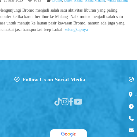
25 May 2023
981x
Bromo
,
Objek Wisata
,
Wisata Malang
,
Wisata Malang
engunjungi Bromo menjadi salah satu aktivitas liburan yang paling
opuler ketika kamu berlibur ke Malang. Naik motor menjadi salah satu
cara untuk menuju ke lautan pasir kawasan Bromo, namun ada juga yang
emakai jasa transportasi Jeep Lokal.
selengkapnya
Follow Us on Social Media