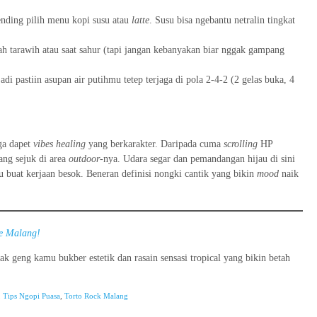
nding pilih menu kopi susu atau
latte
. Susu bisa ngebantu netralin tingkat
ah tarawih atau saat sahur (tapi jangan kebanyakan biar nggak gampang
jadi pastiin asupan air putihmu tetep terjaga di pola 2-4-2 (2 gelas buka, 4
ga dapet
vibes healing
yang berkarakter. Daripada cuma
scrolling
HP
ng sejuk di area
outdoor
-nya. Udara segar dan pemandangan hijau di sini
ru buat kerjaan besok. Beneran definisi nongki cantik yang bikin
mood
naik
fe Malang!
k geng kamu bukber estetik dan rasain sensasi tropical yang bikin betah
,
Tips Ngopi Puasa
,
Torto Rock Malang