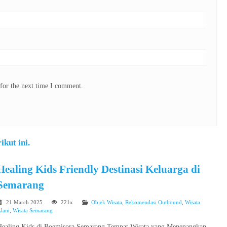
for the next time I comment.
kut ini.
Healing Kids Friendly Destinasi Keluarga di
Semarang
21 March 2025
221x
Objek Wisata
,
Rekomendasi Outbound
,
Wisata
Alam
,
Wisata Semarang
Healing Kids di Boemisora Semarang Tempat Wisata yang Menenangkan