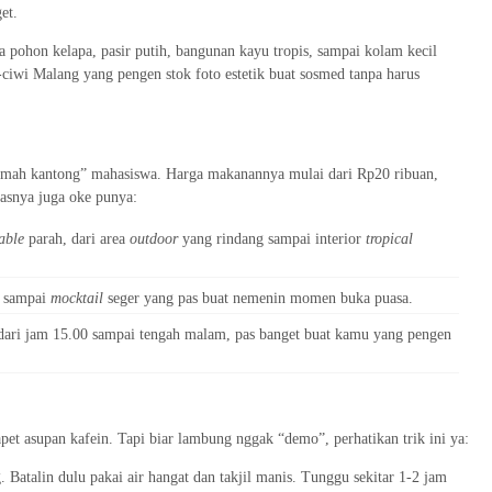
et.
 pohon kelapa, pasir putih, bangunan kayu tropis, sampai kolam kecil
ciwi Malang yang pengen stok foto estetik buat sosmed tanpa harus
amah kantong” mahasiswa. Harga makanannya mulai dari Rp20 ribuan,
tasnya juga oke punya:
able
parah, dari area
outdoor
yang rindang sampai interior
tropical
, sampai
mocktail
seger yang pas buat nemenin momen buka puasa.
dari jam 15.00 sampai tengah malam, pas banget buat kamu yang pengen
apet asupan kafein. Tapi biar lambung nggak “demo”, perhatikan trik ini ya:
 Batalin dulu pakai air hangat dan takjil manis. Tunggu sekitar 1-2 jam