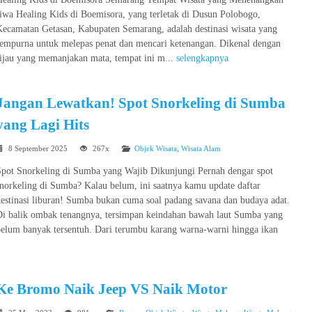
iwa Healing Kids di Boemisora, yang terletak di Dusun Polobogo,
Kecamatan Getasan, Kabupaten Semarang, adalah destinasi wisata yang
sempurna untuk melepas penat dan mencari ketenangan. Dikenal dengan
hijau yang memanjakan mata, tempat ini m...
selengkapnya
Jangan Lewatkan! Spot Snorkeling di Sumba
yang Lagi Hits
8 September 2025
267x
Objek Wisata
,
Wisata Alam
Spot Snorkeling di Sumba yang Wajib Dikunjungi Pernah dengar spot
norkeling di Sumba? Kalau belum, ini saatnya kamu update daftar
estinasi liburan! Sumba bukan cuma soal padang savana dan budaya adat.
Di balik ombak tenangnya, tersimpan keindahan bawah laut Sumba yang
belum banyak tersentuh. Dari terumbu karang warna-warni hingga ikan
Ke Bromo Naik Jeep VS Naik Motor