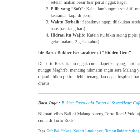
setelah makan besar biar perut nggak kaget.
Pilih yang “Soft”:
Kalau lambungmu sensitif, me
keasaman kopi di perut.
Waktu Terbaik:
Sebaiknya ngopi dilakukan setel
haus pas siang hari).
Hidrasi itu Wajib:
Kafein itu bikin sering pipis, 
gelas malam, 2 gelas sahur).
Ide Baru: Bukber Berkarakter di “Hidden Gem”
Di Torto Rock, kamu nggak cuma dapet kenyang, tapi ju
nunggu Maghrib, mending nikmatin angin sore Malang ya
dijamin bikin pikiran lebih tenang dan dapet inspirasi ba
drastis!
Baca Juga :
Bukber Estetik ala Eropa di SweetHeart Ca
Nikmati vibes Bali di Malang bareng Torto Rock! Yuk, aja
cuma di Torto Rock!
Tags:
Cafe Bali Malang
,
Kuliner Landungsari
,
Tempat Bukber Malang