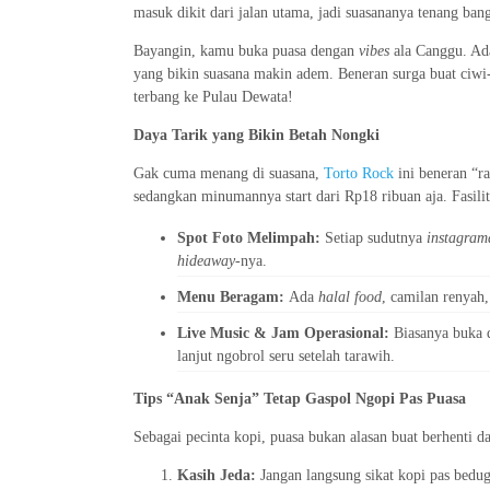
masuk dikit dari jalan utama, jadi suasananya tenang bang
Bayangin, kamu buka puasa dengan
vibes
ala Canggu. Ada
yang bikin suasana makin adem. Beneran surga buat ciwi-
terbang ke Pulau Dewata!
Daya Tarik yang Bikin Betah Nongki
Gak cuma menang di suasana,
Torto Rock
ini beneran “r
sedangkan minumannya start dari Rp18 ribuan aja. Fasili
Spot Foto Melimpah:
Setiap sudutnya
instagram
hideaway
-nya.
Menu Beragam:
Ada
halal food
, camilan renyah
Live Music & Jam Operasional:
Biasanya buka 
lanjut ngobrol seru setelah tarawih.
Tips “Anak Senja” Tetap Gaspol Ngopi Pas Puasa
Sebagai pecinta kopi, puasa bukan alasan buat berhenti d
Kasih Jeda:
Jangan langsung sikat kopi pas bedug.