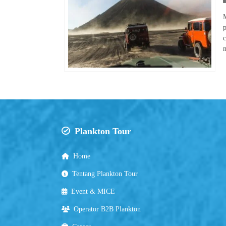
M
p
m
Plankton Tour
Home
Tentang Plankton Tour
Event & MICE
Operator B2B Plankton