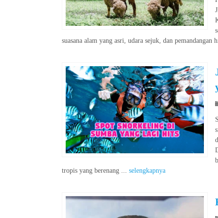
J
suasana alam yang asri, udara sejuk, dan pemandangan 
s
d
tropis yang berenang ...
selengkapnya