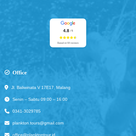
4.8
/ 5
Based on 64 reviews
Office
Jl. Baliwinata V 17E17, Malang
Senin – Sabtu 09:00 – 16:00
0341-3029785
plankton.tours@gmail.com
office@planktontour.id