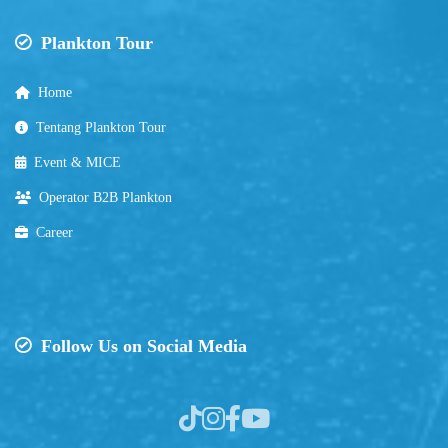
Plankton Tour
Home
Tentang Plankton Tour
Event & MICE
Operator B2B Plankton
Career
Follow Us on Social Media