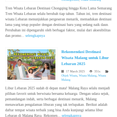
Tren Wisata Lebaran Destinasi Chongqing hingga Kota Lama Semarang
Tren Wisata Lebaran selalu berubah tiap tahun. Tahun ini, tren destinasi
wisata Lebaran menunjukkan pergeseran menarik, memadukan destinasi
lama yang tetap populer dengan destinasi baru yang sedang naik daun.
Perubahan ini dipengaruhi oleh berbagai faktor, mulai dari aksesibilitas
dan promo...
selengkapnya
Rekomendasi Destinasi
Wisata Malang untuk Libur
Lebaran 2025
17 March 2025
351x
Objek Wisata
,
Wisata Malang
,
Wisata
Malang
Libur Lebaran 2025 sudah di depan mata! Malang Raya selalu menjadi
pilihan favorit untuk berwisata bersama keluarga. Dengan udara sejuk,
pemandangan indah, serta berbagai destinasi menarik, Malang
menawarkan pengalaman liburan yang tak terlupakan. Berikut adalah
daftar tempat wisata terbaik yang bisa Anda kunjungi selama libur
Lebaran di Malang Raya. Rekomen...
selengkapnya