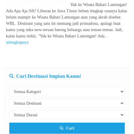
Yuk ke Wisata Bahari Lamongan!
Ada Apa Aja Sih? Liburan ke Jawa Timur belum lengkap rasanya kalau
belum mampir ke Wisata Bahari Lamongan atau yang akrab disebut
WBL. Destinasi yang satu ini memang jadi primadona, apalagi buat
kamu yang suka seru-seruan bareng keluarga atau teman-teman. Jadi,
kalau kamu mikir, “Yuk ke Wisata Bahari Lamongan! Ada...
selengkapnya
Cari Destinasi Impian Kamu!
Cari