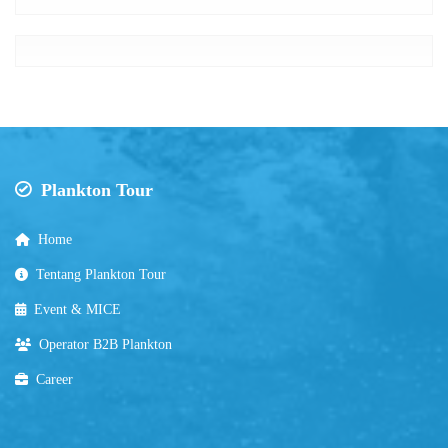
Plankton Tour
Home
Tentang Plankton Tour
Event & MICE
Operator B2B Plankton
Career