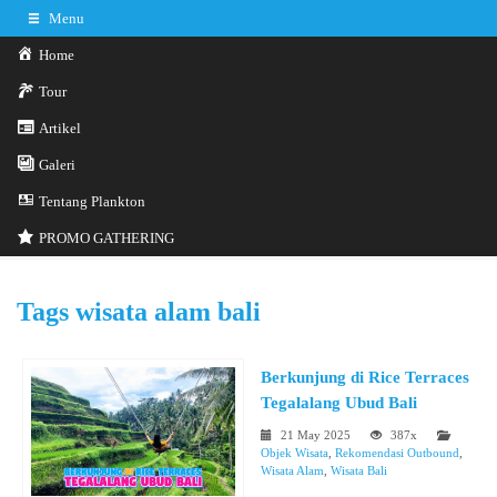
Menu
Home
Tour
Artikel
Galeri
0341-3029785
Hotline
Tentang Plankton
Konsultasi sekarang
Kontak Kami
PROMO GATHERING
Tags
wisata alam bali
Berkunjung di Rice Terraces
Tegalalang Ubud Bali
21 May 2025
387x
Objek Wisata
,
Rekomendasi Outbound
,
Wisata Alam
,
Wisata Bali