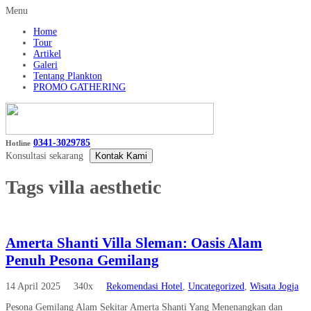
Menu
Home
Tour
Artikel
Galeri
Tentang Plankton
PROMO GATHERING
0341-3029785
Hotline
Konsultasi sekarang
Kontak Kami
Tags
villa aesthetic
Amerta Shanti Villa Sleman: Oasis Alam
Penuh Pesona Gemilang
14 April 2025
340x
Rekomendasi Hotel
,
Uncategorized
,
Wisata Jogja
Pesona Gemilang Alam Sekitar Amerta Shanti Yang Menenangkan dan