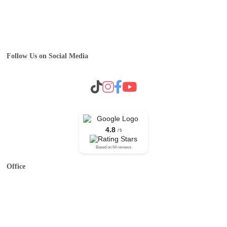
Event & MICE
Operator B2B Plankton
Career
Follow Us on Social Media
4.8
/ 5
Based on 64 reviews
Office
Jl. Baliwinata V 17E17, Malang
Senin – Sabtu 09:00 – 16:00
0341-3029785
plankton.tours@gmail.com