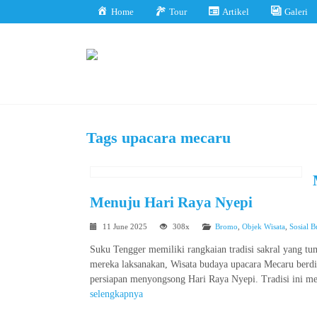
Home
Tour
Artikel
Galeri
Tags
upacara mecaru
Menuju Hari Raya Nyepi
11 June 2025
308x
Bromo
,
Objek Wisata
,
Sosial 
Suku Tengger memiliki rangkaian tradisi sakral yang t
mereka laksanakan, Wisata budaya upacara Mecaru berdi
persiapan menyongsong Hari Raya Nyepi. Tradisi ini m
selengkapnya