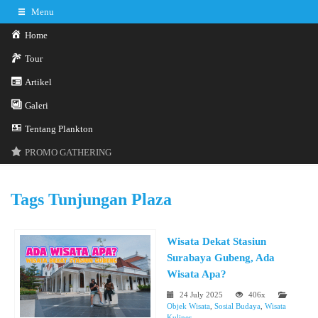
Menu
Home
Tour
Artikel
Galeri
0341-3029785
Hotline
Tentang Plankton
Konsultasi sekarang
Kontak Kami
PROMO GATHERING
Tags
Tunjungan Plaza
Wisata Dekat Stasiun
Surabaya Gubeng, Ada
Wisata Apa?
24 July 2025
406x
Objek Wisata
,
Sosial Budaya
,
Wisata
Kuliner