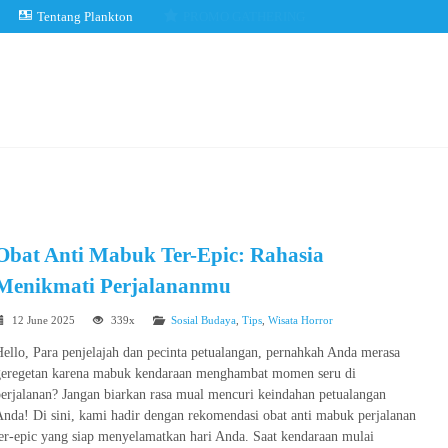
Tentang Plankton
PROMO GATHERING
Obat Anti Mabuk Ter-Epic: Rahasia
Menikmati Perjalananmu
12 June 2025
339x
Sosial Budaya
,
Tips
,
Wisata Horror
ello, Para penjelajah dan pecinta petualangan, pernahkah Anda merasa
geregetan karena mabuk kendaraan menghambat momen seru di
erjalanan? Jangan biarkan rasa mual mencuri keindahan petualangan
nda! Di sini, kami hadir dengan rekomendasi obat anti mabuk perjalanan
er-epic yang siap menyelamatkan hari Anda. Saat kendaraan mulai