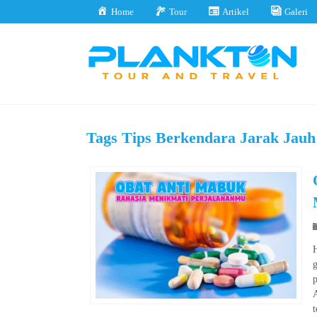
Home
Tour
Artikel
Galeri
Tags
Tips Berkendara Jarak Jauh
H
p
A
t