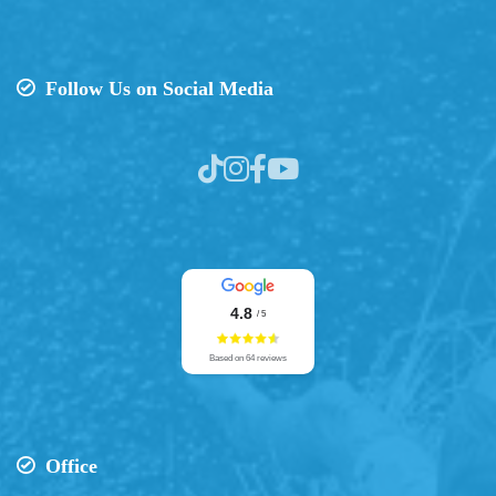
Follow Us on Social Media
4.8
/ 5
Based on 64 reviews
Office