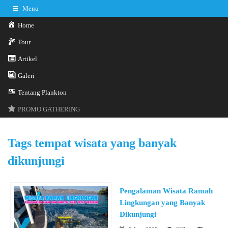
Menu
Home
Tour
Artikel
Galeri
0341-3029785
Hotline
Tentang Plankton
Konsultasi sekarang
Kontak Kami
PROMO GATHERING
Tags
tempat wisata yang banyak
dikunjungi
Pengalaman Wisata Ramah
Lingkungan yang Banyak
Dikunjungi