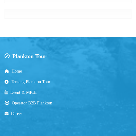
Plankton Tour
Home
Tentang Plankton Tour
Event & MICE
Operator B2B Plankton
Career