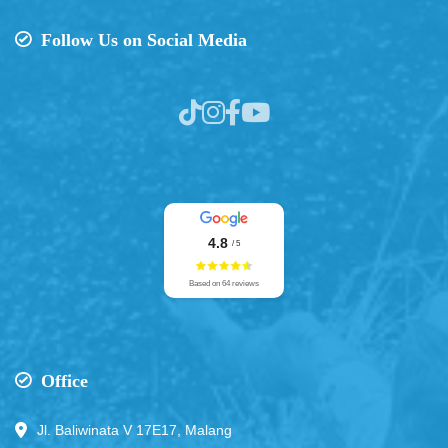
Follow Us on Social Media
4.8
/ 5
Based on 64 reviews
Office
Jl. Baliwinata V 17E17, Malang